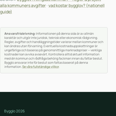
alla kommuners avgifter
·
vad kostar bygglov? (nationell
guide)
Ansvarsfriskrivning:
Informationen på denna sida är av allmän
karaktär och utgör inte juridisk, teknisk eller ekonomisk rådgivning.
Regler, avgifter och handläggningstider varierar mellan kommuner och
kan ändras utan förvarning. Eventuella kostnadsuppskattningar är
ungefärliga och baseras på genomsnittliga marknadspriser — verkliga
kostnader kan avvika avsevärt. Kontrollera alltid aktuell information
med din kommun och rådfråga behörig fackman innan du fattar beslut.
Bygglo ansvarar inte för beslut som fattas baserat på denna
information.
Se våra fullständiga villkor
.
Bygglo 2026