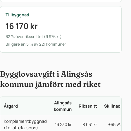
Tillbyggnad
16 170 kr
62 % över rikssnittet (9 976 kr)
Billigare än 5 % av 221 kommuner
Bygglovsavgift i Alingsås
kommun jämfört med riket
Alingsås
Åtgärd
Rikssnitt
Skillnad
kommun
Komplementbyggnad
13 230 kr
8 031 kr
+65 %
(f.d. attefallshus)