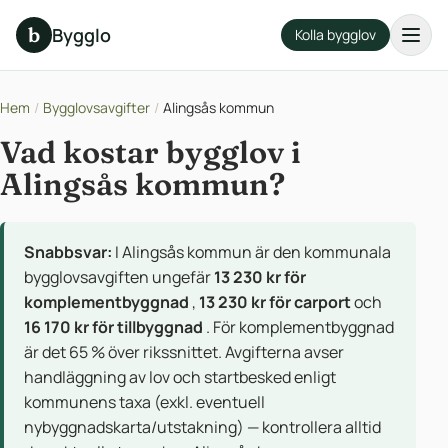
b
Bygglo
Kolla bygglov
Hem
/
Bygglovsavgifter
/
Alingsås kommun
Vad kostar bygglov i
Alingsås kommun?
Snabbsvar:
I Alingsås kommun är den kommunala
bygglovsavgiften ungefär
13 230 kr för
komplementbyggnad
,
13 230 kr för carport
och
16 170 kr för tillbyggnad
. För komplementbyggnad
är det 65 % över rikssnittet. Avgifterna avser
handläggning av lov och startbesked enligt
kommunens taxa (exkl. eventuell
nybyggnadskarta/utstakning) — kontrollera alltid