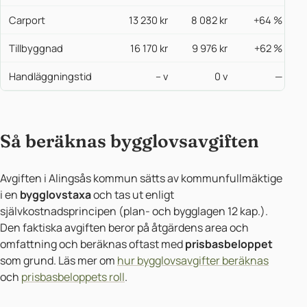
Carport
13 230 kr
8 082 kr
+64 %
Tillbyggnad
16 170 kr
9 976 kr
+62 %
Handläggningstid
– v
0 v
—
Så beräknas bygglovsavgiften
Avgiften i Alingsås kommun sätts av kommunfullmäktige
i en
bygglovstaxa
och tas ut enligt
självkostnadsprincipen (plan- och bygglagen 12 kap.).
Den faktiska avgiften beror på åtgärdens area och
omfattning och beräknas oftast med
prisbasbeloppet
som grund. Läs mer om
hur bygglovsavgifter beräknas
och
prisbasbeloppets roll
.