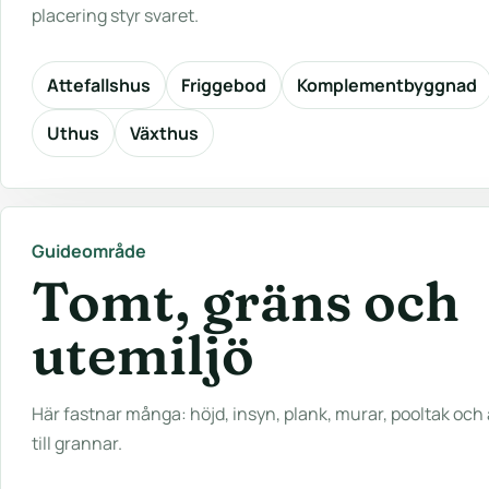
placering styr svaret.
Attefallshus
Friggebod
Komplementbyggnad
Uthus
Växthus
Guideområde
Tomt, gräns och
utemiljö
Här fastnar många: höjd, insyn, plank, murar, pooltak och
till grannar.