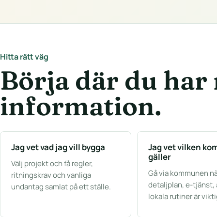
Hitta rätt väg
Börja där du har
information.
Jag vet vad jag vill bygga
Jag vet vilken k
gäller
Välj projekt och få regler,
Gå via kommunen nä
ritningskrav och vanliga
detaljplan, e-tjänst, 
undantag samlat på ett ställe.
lokala rutiner är vikt