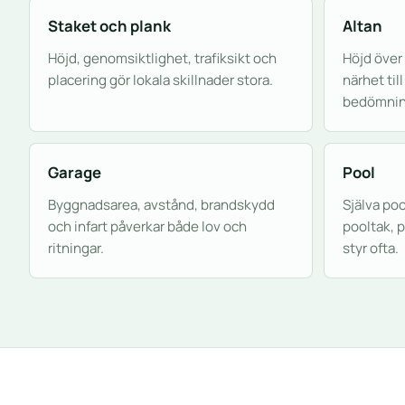
Staket och plank
Altan
Höjd, genomsiktlighet, trafiksikt och
Höjd över
placering gör lokala skillnader stora.
närhet til
bedömnin
Garage
Pool
Byggnadsarea, avstånd, brandskydd
Själva po
och infart påverkar både lov och
pooltak, 
ritningar.
styr ofta.