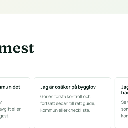
 mest
ommun det
Jag är osäker på bygglov
Ja
ha
Gör en första kontroll och
r
Se 
fortsätt sedan till rätt guide,
avgift eller
som
kommun eller checklista.
igast.
kom