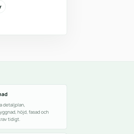
r
nad
a detaljplan,
ggnad, höjd, fasad och
rav tidigt.