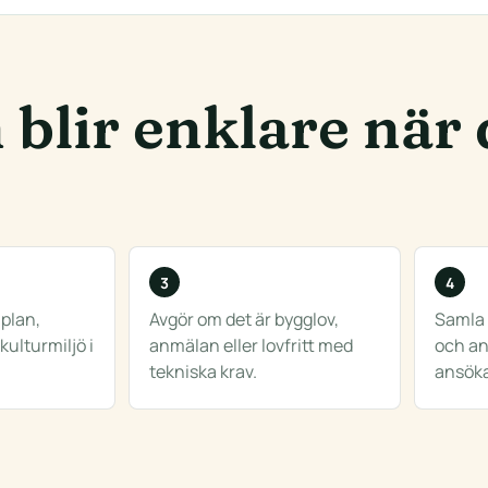
blir enklare när
jplan,
Avgör om det är bygglov,
Samla 
ulturmiljö i
anmälan eller lovfritt med
och an
tekniska krav.
ansök