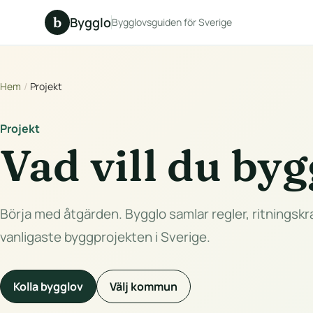
b
Bygglo
Bygglovsguiden för Sverige
Hem
/
Projekt
Projekt
Vad vill du by
Börja med åtgärden. Bygglo samlar regler, ritningskra
vanligaste byggprojekten i Sverige.
Kolla bygglov
Välj kommun