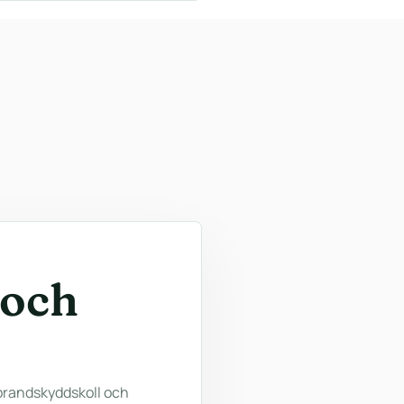
 och
, brandskyddskoll och