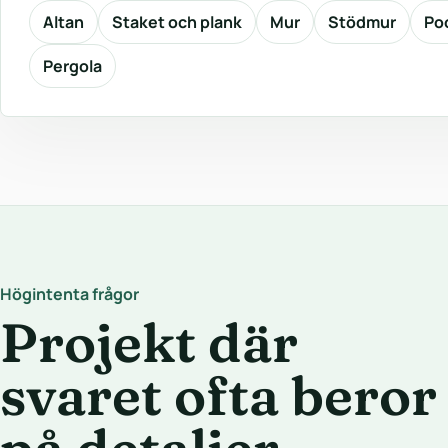
Altan
Staket och plank
Mur
Stödmur
Po
Pergola
Högintenta frågor
Projekt där
svaret ofta beror