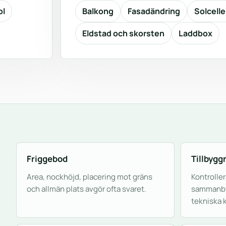
ol
Balkong
Fasadändring
Solcelle
Eldstad och skorsten
Laddbox
Friggebod
Tillbygg
Area, nockhöjd, placering mot gräns
Kontroller
och allmän plats avgör ofta svaret.
sammanby
tekniska k