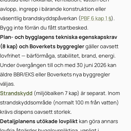
avlopp, ingrepp i bärande konstruktion eller
väsentlig brandskyddspåverkan (
PBF 6 kap 1 §
).
Bygg inte förrän du fått startbesked.
Plan- och bygglagens tekniska egenskapskrav
(8 kap) och Boverkets byggregler
gäller oavsett
lovfrihet — bärförmåga, stabilitet, brand, energi.
Under övergången till och med 30 juni 2026 kan
äldre BBR/EKS eller Boverkets nya byggregler
väljas.
Strandskydd
(miljöbalken 7 kap) är separat. Inom
strandskyddsområde (normalt 100 m från vatten)
krävs dispens oavsett storlek.
Detaljplanens utökade lovplikt
kan göra annars
lovfria åtgärder bygglovspliktiga, vanligt i