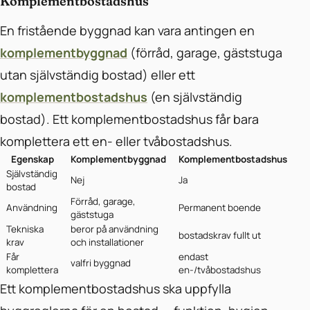
Komplementbostadshus
En fristående byggnad kan vara antingen en
komplementbyggnad
(förråd, garage, gäststuga
utan självständig bostad) eller ett
komplementbostadshus
(en självständig
bostad). Ett komplementbostadshus får bara
komplettera ett en- eller tvåbostadshus.
Egenskap
Komplementbyggnad
Komplementbostadshus
Självständig
Nej
Ja
bostad
Förråd, garage,
Användning
Permanent boende
gäststuga
Tekniska
beror på användning
bostadskrav fullt ut
krav
och installationer
Får
endast
valfri byggnad
komplettera
en-/tvåbostadshus
Ett komplementbostadshus ska uppfylla