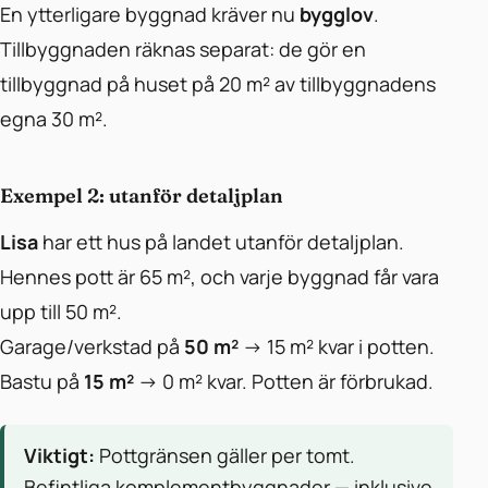
En ytterligare byggnad kräver nu
bygglov
.
Tillbyggnaden räknas separat: de gör en
tillbyggnad på huset på 20 m² av tillbyggnadens
egna 30 m².
Exempel 2: utanför detaljplan
Lisa
har ett hus på landet utanför detaljplan.
Hennes pott är 65 m², och varje byggnad får vara
upp till 50 m².
Garage/verkstad på
50 m²
→ 15 m² kvar i potten.
Bastu på
15 m²
→ 0 m² kvar. Potten är förbrukad.
Viktigt:
Pottgränsen gäller per tomt.
Befintliga komplementbyggnader — inklusive