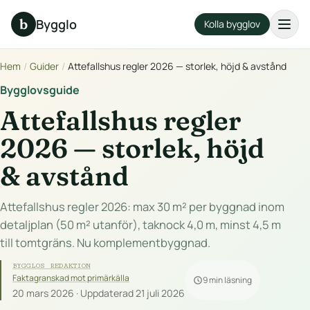
b
Bygglo
Kolla bygglov
Hem
/
Guider
/
Attefallshus regler 2026 — storlek, höjd & avstånd
Bygglovsguide
Attefallshus regler
2026 — storlek, höjd
& avstånd
Attefallshus regler 2026: max 30 m² per byggnad inom
detaljplan (50 m² utanför), taknock 4,0 m, minst 4,5 m
till tomtgräns. Nu komplementbyggnad.
BYGGLOS REDAKTION
Faktagranskad mot primärkälla
9 min läsning
20 mars 2026 · Uppdaterad 21 juli 2026