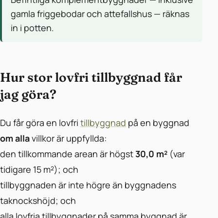
gamla friggebodar och attefallshus — räknas
in i potten.
Hur stor lovfri tillbyggnad får
jag göra?
Du får göra en lovfri
tillbyggnad
på en byggnad
om alla
villkor är uppfyllda:
den tillkommande arean är högst
30,0 m²
(var
tidigare 15 m²); och
tillbyggnaden är inte högre än byggnadens
taknockshöjd; och
alla lovfria tillbyggnader på samma byggnad är