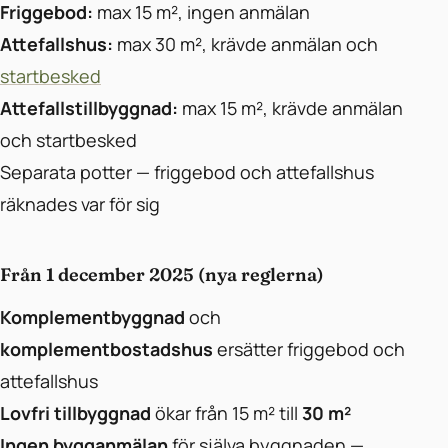
Friggebod:
max 15 m², ingen anmälan
Attefallshus:
max 30 m², krävde anmälan och
startbesked
Attefallstillbyggnad:
max 15 m², krävde anmälan
och startbesked
Separata potter — friggebod och attefallshus
räknades var för sig
Från 1 december 2025 (nya reglerna)
Komplementbyggnad
och
komplementbostadshus
ersätter friggebod och
attefallshus
Lovfri tillbyggnad
ökar från 15 m² till
30 m²
Ingen bygganmälan
för själva byggnaden —