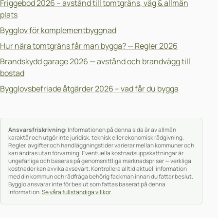
Friggebod 2026 – avstånd till tomtgräns, väg & allmän
plats
Bygglov för komplementbyggnad
Hur nära tomtgräns får man bygga? — Regler 2026
Brandskydd garage 2026 — avstånd och brandvägg till
bostad
Bygglovsbefriade åtgärder 2026 – vad får du bygga
Ansvarsfriskrivning:
Informationen på denna sida är av allmän
karaktär och utgör inte juridisk, teknisk eller ekonomisk rådgivning.
Regler, avgifter och handläggningstider varierar mellan kommuner och
kan ändras utan förvarning. Eventuella kostnadsuppskattningar är
ungefärliga och baseras på genomsnittliga marknadspriser — verkliga
kostnader kan avvika avsevärt. Kontrollera alltid aktuell information
med din kommun och rådfråga behörig fackman innan du fattar beslut.
Bygglo ansvarar inte för beslut som fattas baserat på denna
information.
Se våra fullständiga villkor
.