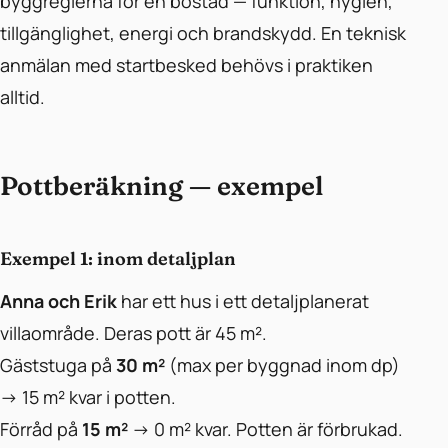
byggreglerna för en bostad — funktion, hygien,
tillgänglighet, energi och brandskydd. En teknisk
anmälan med startbesked behövs i praktiken
alltid.
Pottberäkning — exempel
Exempel 1: inom detaljplan
Anna och Erik
har ett hus i ett detaljplanerat
villaområde. Deras pott är 45 m².
Gäststuga på
30 m²
(max per byggnad inom dp)
→ 15 m² kvar i potten.
Förråd på
15 m²
→ 0 m² kvar. Potten är förbrukad.