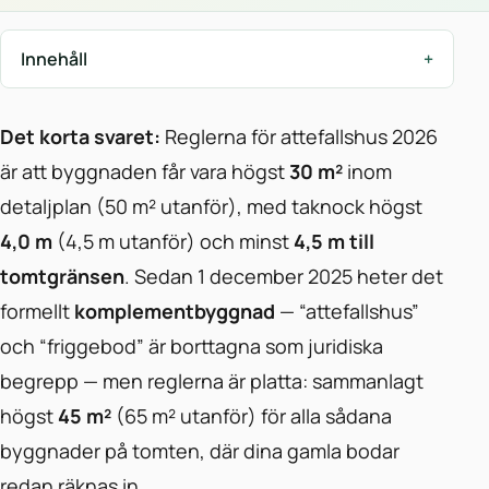
Innehåll
Det korta svaret:
Reglerna för attefallshus 2026
är att byggnaden får vara högst
30 m²
inom
detaljplan (50 m² utanför), med taknock högst
4,0 m
(4,5 m utanför) och minst
4,5 m till
tomtgränsen
. Sedan 1 december 2025 heter det
formellt
komplementbyggnad
— “attefallshus”
och “friggebod” är borttagna som juridiska
begrepp — men reglerna är platta: sammanlagt
högst
45 m²
(65 m² utanför) för alla sådana
byggnader på tomten, där dina gamla bodar
redan räknas in.