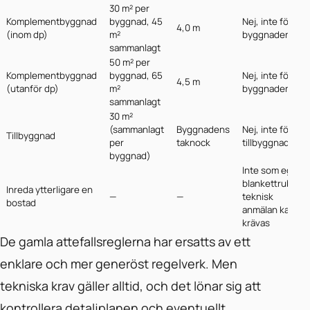
30 m² per
Komplementbyggnad
byggnad, 45
Nej, inte för
4,0 m
(inom dp)
m²
byggnaden
sammanlagt
50 m² per
Komplementbyggnad
byggnad, 65
Nej, inte för
4,5 m
(utanför dp)
m²
byggnaden
sammanlagt
30 m²
(sammanlagt
Byggnadens
Nej, inte för
Tillbyggnad
per
taknock
tillbyggnaden
byggnad)
Inte som egen
blankettrubrik;
Inreda ytterligare en
—
—
teknisk
bostad
anmälan kan
krävas
De gamla attefallsreglerna har ersatts av ett
enklare och mer generöst regelverk. Men
tekniska krav gäller alltid, och det lönar sig att
kontrollera detaljplanen och eventuellt