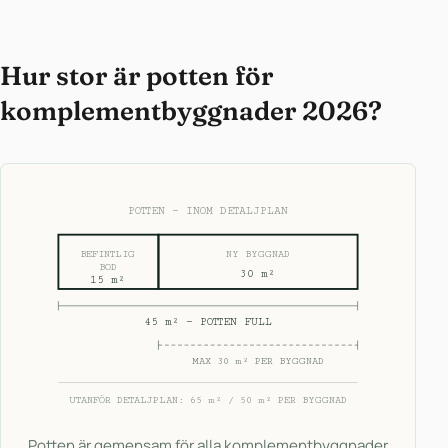
Hur stor är potten för
komplementbyggnader 2026?
POTTEN — INOM DETALJPLAN
BEFINTLIG
NY BYGGNAD
BOD
30 m²
15 m²
45 m² — POTTEN FULL
MAX 30 m² PER BYGGNAD
UTANFÖR DETALJPLAN: 65 m² / 50 m² PER BYGGNAD
Potten är gemensam för alla komplementbyggnader