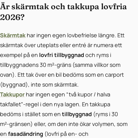
Är skärmtak och takkupa lovfria
2026?
Skärmtak
har ingen egen lovbefrielse längre. Ett
skärmtak över uteplats eller entré är numera ett
exempel på en
lovfri tillbyggnad
och ryms i
tillbyggnadens 30 m²-gräns (samma villkor som
ovan). Ett tak över en bil bedöms som en carport
(byggnad), inte som skärmtak.
Takkupor
har ingen egen “två kupor / halva
takfallet”-regel i den nya lagen. En takkupa
bedöms i stället som en
tillbyggnad
(ryms i 30
m²-gränsen) eller, om den inte ökar volymen, som
en
fasadändring
(lovfri på en- och