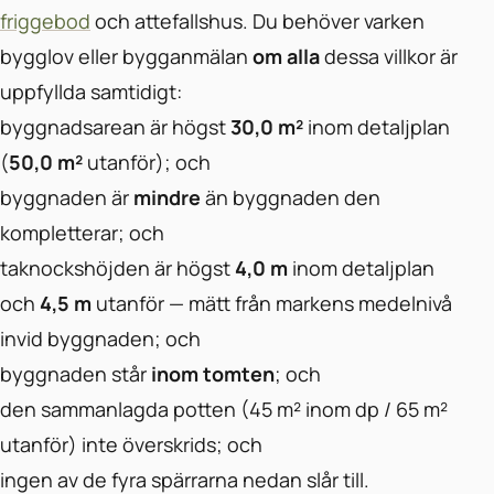
friggebod
och attefallshus. Du behöver varken
bygglov eller bygganmälan
om alla
dessa villkor är
uppfyllda samtidigt:
byggnadsarean är högst
30,0 m²
inom detaljplan
(
50,0 m²
utanför); och
byggnaden är
mindre
än byggnaden den
kompletterar; och
taknockshöjden är högst
4,0 m
inom detaljplan
och
4,5 m
utanför — mätt från markens medelnivå
invid byggnaden; och
byggnaden står
inom tomten
; och
den sammanlagda potten (45 m² inom dp / 65 m²
utanför) inte överskrids; och
ingen av de fyra spärrarna nedan slår till.