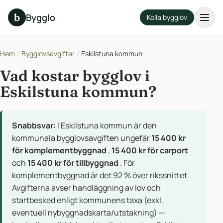
b
Bygglo
Kolla bygglov
Hem
/
Bygglovsavgifter
/
Eskilstuna kommun
Vad kostar bygglov i
Eskilstuna kommun?
Snabbsvar:
I Eskilstuna kommun är den
kommunala bygglovsavgiften ungefär
15 400 kr
för komplementbyggnad
,
15 400 kr för carport
och
15 400 kr för tillbyggnad
. För
komplementbyggnad är det 92 % över rikssnittet.
Avgifterna avser handläggning av lov och
startbesked enligt kommunens taxa (exkl.
eventuell nybyggnadskarta/utstakning) —