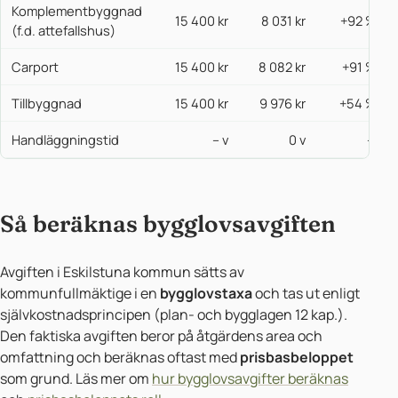
Komplementbyggnad
15 400 kr
8 031 kr
+92 %
(f.d. attefallshus)
Carport
15 400 kr
8 082 kr
+91 %
Tillbyggnad
15 400 kr
9 976 kr
+54 %
Handläggningstid
– v
0 v
—
Så beräknas bygglovsavgiften
Avgiften i Eskilstuna kommun sätts av
kommunfullmäktige i en
bygglovstaxa
och tas ut enligt
självkostnadsprincipen (plan- och bygglagen 12 kap.).
Den faktiska avgiften beror på åtgärdens area och
omfattning och beräknas oftast med
prisbasbeloppet
som grund. Läs mer om
hur bygglovsavgifter beräknas