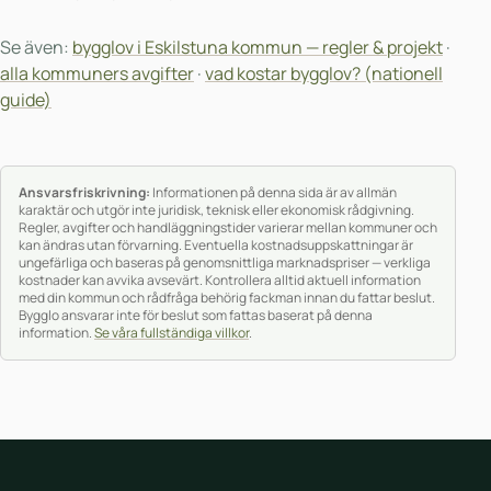
Se även:
bygglov i Eskilstuna kommun — regler & projekt
·
alla kommuners avgifter
·
vad kostar bygglov? (nationell
guide)
Ansvarsfriskrivning:
Informationen på denna sida är av allmän
karaktär och utgör inte juridisk, teknisk eller ekonomisk rådgivning.
Regler, avgifter och handläggningstider varierar mellan kommuner och
kan ändras utan förvarning. Eventuella kostnadsuppskattningar är
ungefärliga och baseras på genomsnittliga marknadspriser — verkliga
kostnader kan avvika avsevärt. Kontrollera alltid aktuell information
med din kommun och rådfråga behörig fackman innan du fattar beslut.
Bygglo ansvarar inte för beslut som fattas baserat på denna
information.
Se våra fullständiga villkor
.