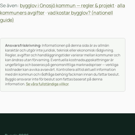
Se även:
bygglov i Gnosjö kommun — regler & projekt
·
alla
kommuners avgifter
·
vad kostar bygglov? (nationell
guide)
Ansvarsfriskrivning:
Informationen på denna sida är av allmän
karaktär och utgör inte juridisk, teknisk eller ekonomisk rådgivning.
Regler, avgifter och handläggningstider varierar mellan kommuner och
kan ändras utan förvarning. Eventuella kostnadsuppskattningar är
ungefärliga och baseras på genomsnittliga marknadspriser — verkliga
kostnader kan avvika avsevärt. Kontrollera alltid aktuell information
med din kommun och rådfråga behörig fackman innan du fattar beslut.
Bygglo ansvarar inte för beslut som fattas baserat på denna
information.
Se våra fullständiga villkor
.