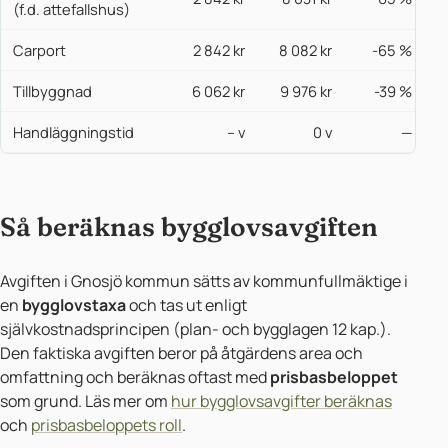
(f.d. attefallshus)
Carport
2 842 kr
8 082 kr
-65 %
Tillbyggnad
6 062 kr
9 976 kr
-39 %
Handläggningstid
– v
0 v
—
Så beräknas bygglovsavgiften
Avgiften i Gnosjö kommun sätts av kommunfullmäktige i
en
bygglovstaxa
och tas ut enligt
självkostnadsprincipen (plan- och bygglagen 12 kap.).
Den faktiska avgiften beror på åtgärdens area och
omfattning och beräknas oftast med
prisbasbeloppet
som grund. Läs mer om
hur bygglovsavgifter beräknas
och
prisbasbeloppets roll
.