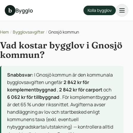
b
Bygglo
Kolla bygglov
Hem
/
Bygglovsavgifter
/
Gnosjö kommun
Vad kostar bygglov i Gnosjö
kommun?
Snabbsvar:
I Gnosjö kommun är den kommunala
bygglovsavgiften ungefär
2 842 kr för
komplementbyggnad
,
2 842 kr för carport
och
6 062 kr för tillbyggnad
. För komplementbyggnad
är det 65 % under rikssnittet. Avgifterna avser
handläggning av lov och startbesked enligt
kommunens taxa (exkl. eventuell
nybyggnadskarta/utstakning) — kontrollera alltid