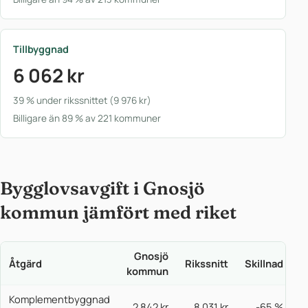
Tillbyggnad
6 062 kr
39 % under rikssnittet (9 976 kr)
Billigare än 89 % av 221 kommuner
Bygglovsavgift i Gnosjö
kommun jämfört med riket
Gnosjö
Åtgärd
Rikssnitt
Skillnad
kommun
Komplementbyggnad
2 842 kr
8 031 kr
-65 %