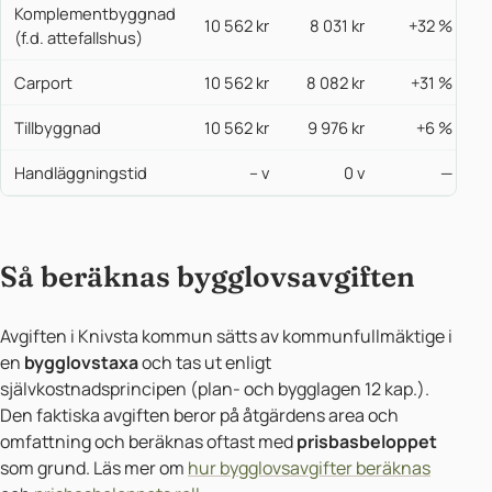
Komplementbyggnad
10 562 kr
8 031 kr
+32 %
(f.d. attefallshus)
Carport
10 562 kr
8 082 kr
+31 %
Tillbyggnad
10 562 kr
9 976 kr
+6 %
Handläggningstid
– v
0 v
—
Så beräknas bygglovsavgiften
Avgiften i Knivsta kommun sätts av kommunfullmäktige i
en
bygglovstaxa
och tas ut enligt
självkostnadsprincipen (plan- och bygglagen 12 kap.).
Den faktiska avgiften beror på åtgärdens area och
omfattning och beräknas oftast med
prisbasbeloppet
som grund. Läs mer om
hur bygglovsavgifter beräknas