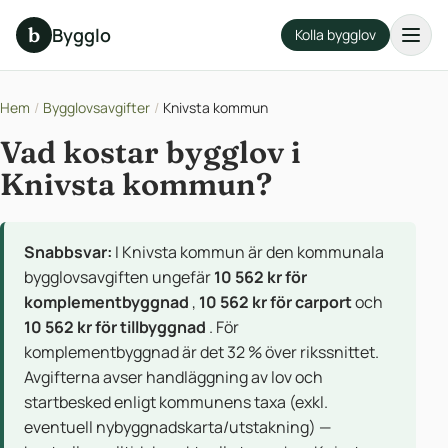
b
Bygglo
Kolla bygglov
Hem
/
Bygglovsavgifter
/
Knivsta kommun
Vad kostar bygglov i
Knivsta kommun?
Snabbsvar:
I Knivsta kommun är den kommunala
bygglovsavgiften ungefär
10 562 kr för
komplementbyggnad
,
10 562 kr för carport
och
10 562 kr för tillbyggnad
. För
komplementbyggnad är det 32 % över rikssnittet.
Avgifterna avser handläggning av lov och
startbesked enligt kommunens taxa (exkl.
eventuell nybyggnadskarta/utstakning) —