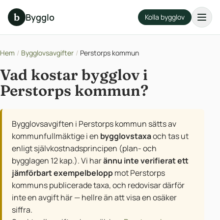
b
Bygglo
Kolla bygglov
Hem
/
Bygglovsavgifter
/
Perstorps kommun
Vad kostar bygglov i
Perstorps kommun?
Bygglovsavgiften i Perstorps kommun sätts av
kommunfullmäktige i en
bygglovstaxa
och tas ut
enligt självkostnadsprincipen (plan- och
bygglagen 12 kap.). Vi har
ännu inte verifierat ett
jämförbart exempelbelopp
mot Perstorps
kommuns publicerade taxa, och redovisar därför
inte en avgift här — hellre än att visa en osäker
siffra.