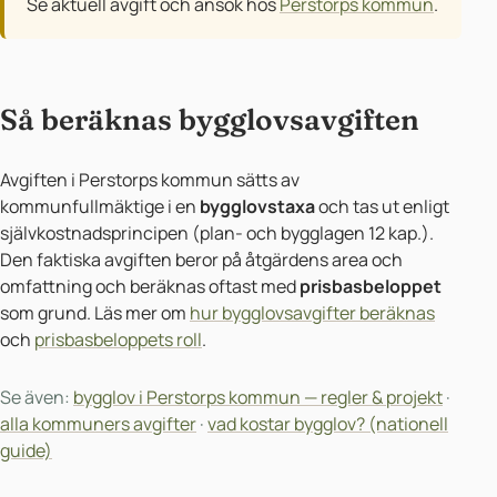
Se aktuell avgift och ansök hos
Perstorps kommun
.
Så beräknas bygglovsavgiften
Avgiften i Perstorps kommun sätts av
kommunfullmäktige i en
bygglovstaxa
och tas ut enligt
självkostnadsprincipen (plan- och bygglagen 12 kap.).
Den faktiska avgiften beror på åtgärdens area och
omfattning och beräknas oftast med
prisbasbeloppet
som grund. Läs mer om
hur bygglovsavgifter beräknas
och
prisbasbeloppets roll
.
Se även:
bygglov i Perstorps kommun — regler & projekt
·
alla kommuners avgifter
·
vad kostar bygglov? (nationell
guide)