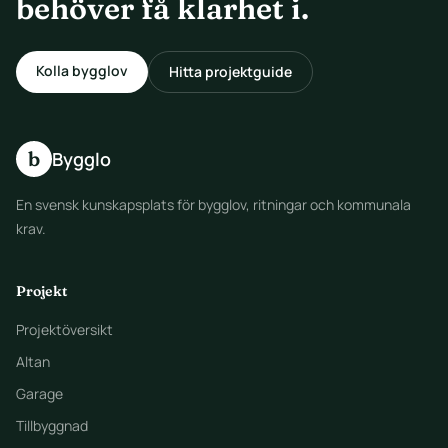
behöver få klarhet i.
Kolla bygglov
Hitta projektguide
b
Bygglo
En svensk kunskapsplats för bygglov, ritningar och kommunala
krav.
Projekt
Projektöversikt
Altan
Garage
Tillbyggnad