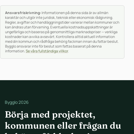
Ansvarsfriskrivning:
Informationen på denna sida är av allmän
karaktär och utgör inte juridisk, teknisk eller ekonomisk rådgivning.
Regler, avgifter och handläggningstider varierar mellan kommuner och
kan ändras utan förvarning. Eventuella kostnadsuppskattningar är
ungefärliga och baseras på genomsnittliga marknadspriser — verkliga
kostnader kan avvika avsevärt. Kontrollera alltid aktuell information
med din kommun och rådfråga behörig fackman innan du fattar beslut.
Bygglo ansvarar inte för beslut som fattas baserat på denna
information.
Se våra fullständiga villkor
.
Bygglo 2026
Börja med projektet,
kommunen eller frågan du