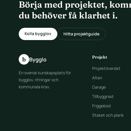
Börja med projektet, kom
du behöver få klarhet i.
Kolla bygglov
Hitta projektguide
Projekt
b
Bygglo
Projektöversikt
En svensk kunskapsplats för
Altan
bygglov, ritningar och
kommunala krav.
Garage
Tillbyggnad
Friggebod
Staket och plank