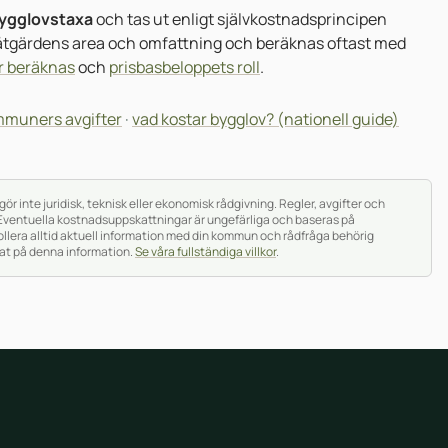
ygglovstaxa
och tas ut enligt självkostnadsprincipen
å åtgärdens area och omfattning och beräknas oftast med
r beräknas
och
prisbasbeloppets roll
.
mmuners avgifter
·
vad kostar bygglov? (nationell guide)
r inte juridisk, teknisk eller ekonomisk rådgivning. Regler, avgifter och
Eventuella kostnadsuppskattningar är ungefärliga och baseras på
llera alltid aktuell information med din kommun och rådfråga behörig
rat på denna information.
Se våra fullständiga villkor
.