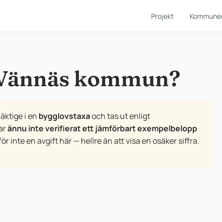
Projekt
Kommune
i Vännäs kommun?
ktige i en
bygglovstaxa
och tas ut enligt
har
ännu inte verifierat ett jämförbart exempelbelopp
nte en avgift här — hellre än att visa en osäker siffra.