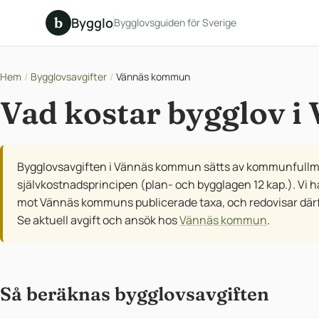
b
Bygglo
Bygglovsguiden för Sverige
Hem
/
Bygglovsavgifter
/
Vännäs kommun
Vad kostar bygglov 
Bygglovsavgiften i Vännäs kommun sätts av kommunfullmä
självkostnadsprincipen (plan- och bygglagen 12 kap.). Vi 
mot Vännäs kommuns publicerade taxa, och redovisar därför i
Se aktuell avgift och ansök hos
Vännäs kommun
.
Så beräknas bygglovsavgiften