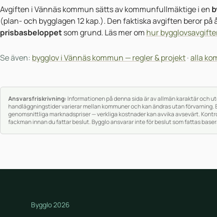
Avgiften i Vännäs kommun sätts av kommunfullmäktige i en
b
(plan- och bygglagen 12 kap.). Den faktiska avgiften beror p
prisbasbeloppet
som grund. Läs mer om
hur bygglovsavgifte
Se även:
bygglov i Vännäs kommun — regler & projekt
·
alla ko
Ansvarsfriskrivning:
Informationen på denna sida är av allmän karaktär och utgö
handläggningstider varierar mellan kommuner och kan ändras utan förvarning. 
genomsnittliga marknadspriser — verkliga kostnader kan avvika avsevärt. Kontro
fackman innan du fattar beslut. Bygglo ansvarar inte för beslut som fattas base
Bygglo 2026