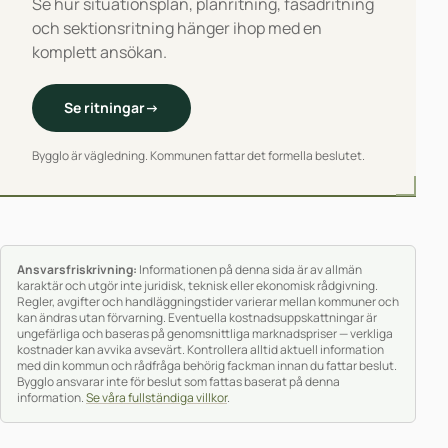
Se hur situationsplan, planritning, fasadritning
och sektionsritning hänger ihop med en
komplett ansökan.
Se ritningar
→
Bygglo är vägledning. Kommunen fattar det formella beslutet.
Ansvarsfriskrivning:
Informationen på denna sida är av allmän
karaktär och utgör inte juridisk, teknisk eller ekonomisk rådgivning.
Regler, avgifter och handläggningstider varierar mellan kommuner och
kan ändras utan förvarning. Eventuella kostnadsuppskattningar är
ungefärliga och baseras på genomsnittliga marknadspriser — verkliga
kostnader kan avvika avsevärt. Kontrollera alltid aktuell information
med din kommun och rådfråga behörig fackman innan du fattar beslut.
Bygglo ansvarar inte för beslut som fattas baserat på denna
information.
Se våra fullständiga villkor
.