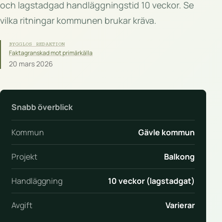
och lagstadgad handläggningstid 10 veckor. Se
vilka ritningar kommunen brukar kräva.
BYGGLOS REDAKTION
Faktagranskad mot primärkälla
20 mars 2026
Snabb överblick
Kommun
Gävle kommun
Projekt
Balkong
Handläggning
10 veckor (lagstadgat)
Avgift
Varierar