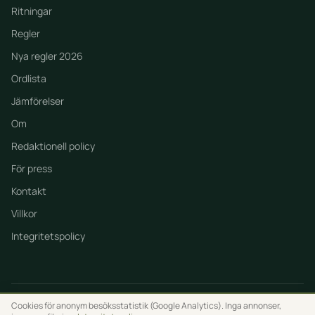
Ritningar
Regler
Nya regler 2026
Ordlista
Jämförelser
Om
Redaktionell policy
För press
Kontakt
Villkor
Integritetspolicy
Cookies för anonym besöksstatistik (Google Analytics). Inga annonser,
© 2026 Bygglo. Alla rättigheter förbehållna.