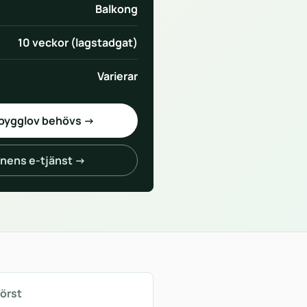
Balkong
10 veckor (lagstadgat)
Varierar
 bygglov behövs →
ens e-tjänst →
först