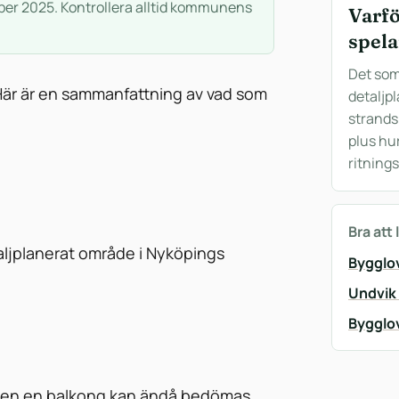
ber 2025. Kontrollera alltid kommunens
Varf
spela
Det som
Här är en sammanfattning av vad som
detaljpl
strands
plus hu
ritning
Bra att 
ljplanerat område i Nyköpings
Bygglo
Undvik
Bygglo
, men en balkong kan ändå bedömas