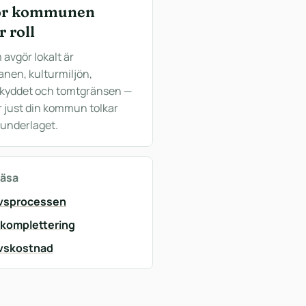
ör kommunen
r roll
 avgör lokalt är
anen, kulturmiljön,
kyddet och tomtgränsen —
r just din kommun tolkar
sunderlaget.
läsa
vsprocessen
 komplettering
vskostnad