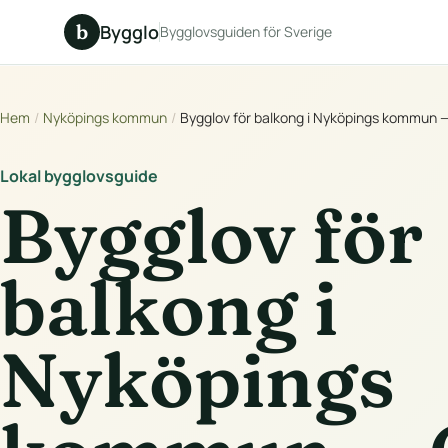
b
Bygglo
Bygglovsguiden för Sverige
Hem
/
Nyköpings kommun
/
Bygglov för balkong i Nyköpings kommun 
Lokal bygglovsguide
Bygglov för
balkong i
Nyköpings