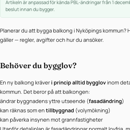
Artikeln är anpassad för kända PBL-ändringar från 1 decem
beslut innan du bygger.
Planerar du att bygga balkong i Nyköpings kommun? 
gäller — regler, avgifter och hur du ansöker.
Behöver du bygglov?
En ny balkong kräver
i princip alltid bygglov
inom deta
kommun. Det beror på att balkongen:
ändrar byggnadens yttre utseende (
fasadändring
)
kan räknas som en
tillbyggnad
(volymökning)
kan påverka insynen mot grannfastigheter
Utanför detaljplan är fasadändringar normalt lovfria