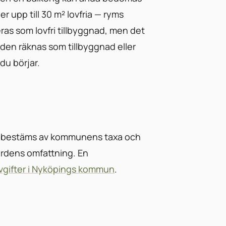
 upp till 30 m² lovfria — ryms
eras som lovfri tillbyggnad, men det
en räknas som tillbyggnad eller
du börjar.
n bestäms av kommunens taxa och
rdens omfattning. En
avgifter i Nyköpings kommun
.