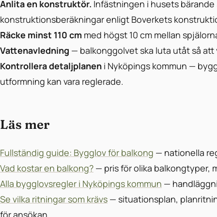
Anlita en konstruktör.
Infästningen i husets bärande
konstruktionsberäkningar enligt Boverkets konstrukti
Räcke minst 110 cm
med högst 10 cm mellan spjälorn
Vattenavledning
— balkonggolvet ska luta utåt så att
Kontrollera detaljplanen
i Nyköpings kommun — byggn
utformning kan vara reglerade.
Läs mer
Fullständig guide: Bygglov för balkong
— nationella re
Vad kostar en balkong?
— pris för olika balkongtyper
Alla bygglovsregler i Nyköpings kommun
— handläggnin
Se vilka ritningar som krävs
— situationsplan, planritni
för ansökan