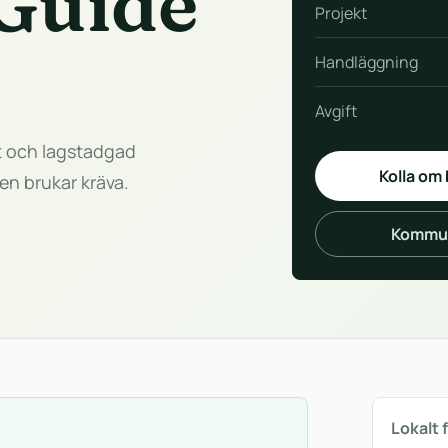
Guide
Projekt
Handläggning
Avgift
ft och lagstadgad
Kolla om
en brukar kräva.
Kommun
Lokalt 