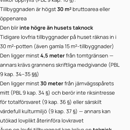
Tillbyggnaden är högst
30 m²
bruttoarea eller
öppenarea
Den blir
inte högre än husets taknock
Tidigare lovfria tillbyggnader på huset räknas in i
30 m²-potten (även gamla 15 m²-tillbyggnader)
Den ligger minst
4,5 meter
från tomtgränsen —
annars krävs grannens skriftliga medgivande (PBL
9 kap. 34–35 §§)
Den ligger minst
30 meter
från järnvägsspårets
mitt (PBL 9 kap. 34 §) och berör inte riksintresse
för totalförsvaret (9 kap. 36 §) eller särskilt
värdefull kulturmiljö (9 kap. 37 §) — annars kan
utökad lovplikt återinföra lovkravet
Även en lovfri tillbyggnad kan kräva en
teknisk