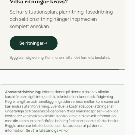
Vilka ritningar krävs?
Se hur situationsplan, planritning, fasadritning
och sektionsritning hänger ihop med en
komplett ansökan.
Se ritningar
→
Bygglo är vägledning. Kommunen fattar det formella beslutet.
Ansvarsfriskrivning:
Informationen på denna sida är av allmän
karaktär och utgör inte juridisk, teknisk eller ekonomisk rådgivning.
Regler, avgifter och handläggningstider varierar mellan kommuner och
kan ändras utan förvarning. Eventuella kostnadsuppskattningar är
ungefärliga och baseras på genomsnittliga marknadspriser — verkliga
kostnader kan avvika avsevärt. Kontrollera alltid aktuell information
med din kommun och rådfråga behörig fackman innan du fattar beslut.
Bygglo ansvarar inte för beslut som fattas baserat på denna
information.
Se våra fullständiga villkor
.