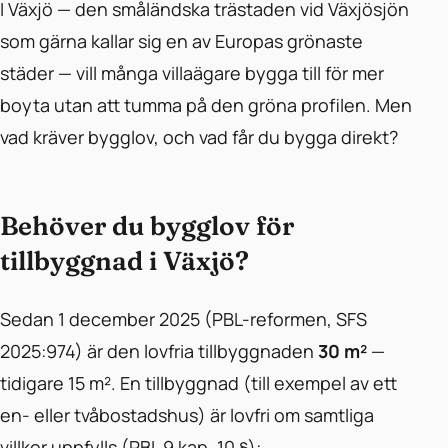
I Växjö — den småländska trästaden vid Växjösjön
som gärna kallar sig en av Europas grönaste
städer — vill många villaägare bygga till för mer
boyta utan att tumma på den gröna profilen. Men
vad kräver bygglov, och vad får du bygga direkt?
Behöver du bygglov för
tillbyggnad i Växjö?
Sedan 1 december 2025 (PBL-reformen, SFS
2025:974) är den lovfria tillbyggnaden
30 m²
—
tidigare 15 m². En tillbyggnad (till exempel av ett
en- eller tvåbostadshus) är lovfri om samtliga
villkor uppfylls (PBL 9 kap. 10 §):