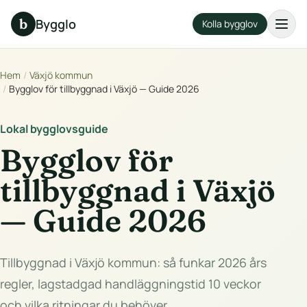
b
Bygglo
Kolla bygglov
Hem
/
Växjö kommun
/
Bygglov för tillbyggnad i Växjö — Guide 2026
Lokal bygglovsguide
Bygglov för
tillbyggnad i Växjö
— Guide 2026
Tillbyggnad i Växjö kommun: så funkar 2026 års
regler, lagstadgad handläggningstid 10 veckor
och vilka ritningar du behöver.