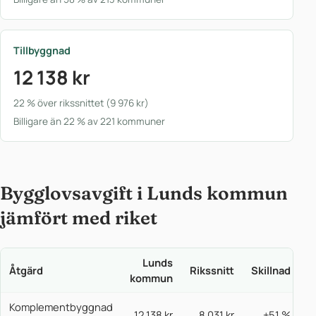
Tillbyggnad
12 138 kr
22 % över rikssnittet (9 976 kr)
Billigare än 22 % av 221 kommuner
Bygglovsavgift i Lunds kommun
jämfört med riket
Lunds
Åtgärd
Rikssnitt
Skillnad
kommun
Komplementbyggnad
12 138 kr
8 031 kr
+51 %