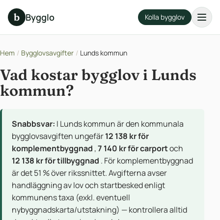
b
Bygglo
Kolla bygglov
Hem
/
Bygglovsavgifter
/
Lunds kommun
Vad kostar bygglov i Lunds
kommun?
Snabbsvar:
I Lunds kommun är den kommunala
bygglovsavgiften ungefär
12 138 kr för
komplementbyggnad
,
7 140 kr för carport
och
12 138 kr för tillbyggnad
. För komplementbyggnad
är det 51 % över rikssnittet. Avgifterna avser
handläggning av lov och startbesked enligt
kommunens taxa (exkl. eventuell
nybyggnadskarta/utstakning) — kontrollera alltid