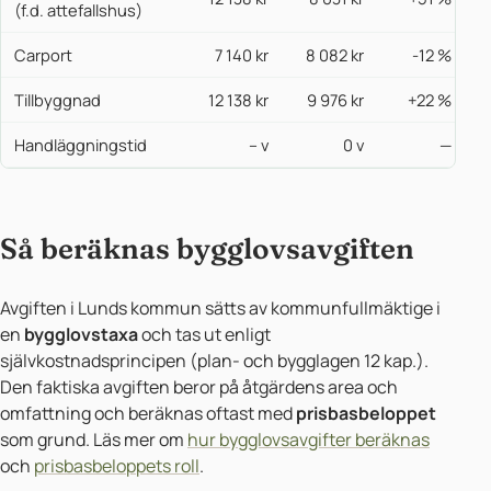
(f.d. attefallshus)
Carport
7 140 kr
8 082 kr
-12 %
Tillbyggnad
12 138 kr
9 976 kr
+22 %
Handläggningstid
– v
0 v
—
Så beräknas bygglovsavgiften
Avgiften i Lunds kommun sätts av kommunfullmäktige i
en
bygglovstaxa
och tas ut enligt
självkostnadsprincipen (plan- och bygglagen 12 kap.).
Den faktiska avgiften beror på åtgärdens area och
omfattning och beräknas oftast med
prisbasbeloppet
som grund. Läs mer om
hur bygglovsavgifter beräknas
och
prisbasbeloppets roll
.