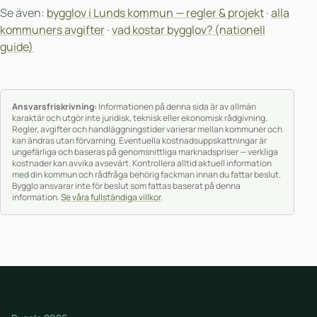
Se även:
bygglov i Lunds kommun — regler & projekt
·
alla
kommuners avgifter
·
vad kostar bygglov? (nationell
guide)
Ansvarsfriskrivning:
Informationen på denna sida är av allmän
karaktär och utgör inte juridisk, teknisk eller ekonomisk rådgivning.
Regler, avgifter och handläggningstider varierar mellan kommuner och
kan ändras utan förvarning. Eventuella kostnadsuppskattningar är
ungefärliga och baseras på genomsnittliga marknadspriser — verkliga
kostnader kan avvika avsevärt. Kontrollera alltid aktuell information
med din kommun och rådfråga behörig fackman innan du fattar beslut.
Bygglo ansvarar inte för beslut som fattas baserat på denna
information.
Se våra fullständiga villkor
.