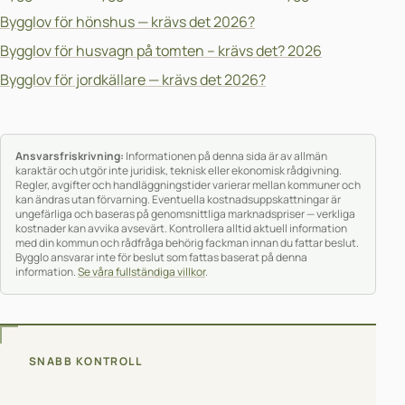
Bygglov för hönshus — krävs det 2026?
Bygglov för husvagn på tomten – krävs det? 2026
Bygglov för jordkällare — krävs det 2026?
Ansvarsfriskrivning:
Informationen på denna sida är av allmän
karaktär och utgör inte juridisk, teknisk eller ekonomisk rådgivning.
Regler, avgifter och handläggningstider varierar mellan kommuner och
kan ändras utan förvarning. Eventuella kostnadsuppskattningar är
ungefärliga och baseras på genomsnittliga marknadspriser — verkliga
kostnader kan avvika avsevärt. Kontrollera alltid aktuell information
med din kommun och rådfråga behörig fackman innan du fattar beslut.
Bygglo ansvarar inte för beslut som fattas baserat på denna
information.
Se våra fullständiga villkor
.
SNABB KONTROLL