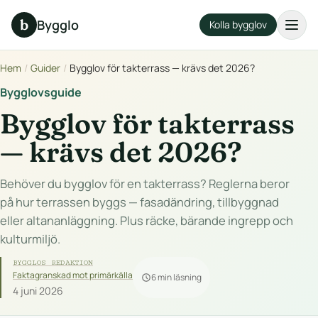
b
Bygglo
Kolla bygglov
Hem
/
Guider
/
Bygglov för takterrass — krävs det 2026?
Bygglovsguide
Bygglov för takterrass
— krävs det 2026?
Behöver du bygglov för en takterrass? Reglerna beror
på hur terrassen byggs — fasadändring, tillbyggnad
eller altananläggning. Plus räcke, bärande ingrepp och
kulturmiljö.
BYGGLOS REDAKTION
Faktagranskad mot primärkälla
6 min läsning
4 juni 2026