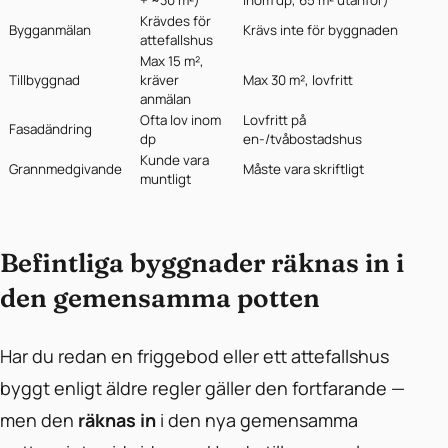
+ ~30 m²)
inom dp, 65 m² utanför)
Krävdes för
Bygganmälan
Krävs inte för byggnaden
attefallshus
Max 15 m²,
Tillbyggnad
kräver
Max 30 m², lovfritt
anmälan
Ofta lov inom
Lovfritt på
Fasadändring
dp
en-/tvåbostadshus
Kunde vara
Grannmedgivande
Måste vara skriftligt
muntligt
Befintliga byggnader räknas in i
den gemensamma potten
Har du redan en friggebod eller ett attefallshus
byggt enligt äldre regler gäller den fortfarande —
men den
räknas in
i den nya gemensamma