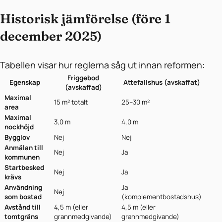
Historisk jämförelse (före 1
december 2025)
Tabellen visar hur reglerna såg ut innan reformen:
Friggebod
Egenskap
Attefallshus (avskaffat)
(avskaffad)
Maximal
15 m² totalt
25–30 m²
area
Maximal
3,0 m
4,0 m
nockhöjd
Bygglov
Nej
Nej
Anmälan till
Nej
Ja
kommunen
Startbesked
Nej
Ja
krävs
Användning
Ja
Nej
som bostad
(komplementbostadshus)
Avstånd till
4,5 m (eller
4,5 m (eller
tomtgräns
grannmedgivande)
grannmedgivande)