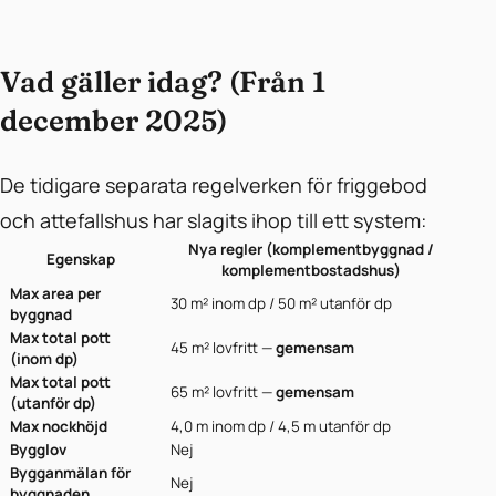
Vad gäller idag? (Från 1
december 2025)
De tidigare separata regelverken för friggebod
och attefallshus har slagits ihop till ett system:
Nya regler (komplementbyggnad /
Egenskap
komplementbostadshus)
Max area per
30 m² inom dp / 50 m² utanför dp
byggnad
Max total pott
45 m² lovfritt —
gemensam
(inom dp)
Max total pott
65 m² lovfritt —
gemensam
(utanför dp)
Max nockhöjd
4,0 m inom dp / 4,5 m utanför dp
Bygglov
Nej
Bygganmälan för
Nej
byggnaden