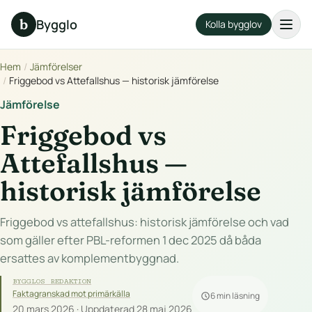
b
Bygglo
Kolla bygglov
Hem
/
Jämförelser
/
Friggebod vs Attefallshus — historisk jämförelse
Jämförelse
Friggebod vs
Attefallshus —
historisk jämförelse
Friggebod vs attefallshus: historisk jämförelse och vad
som gäller efter PBL-reformen 1 dec 2025 då båda
ersattes av komplementbyggnad.
BYGGLOS REDAKTION
Faktagranskad mot primärkälla
6 min läsning
20 mars 2026 · Uppdaterad 28 maj 2026