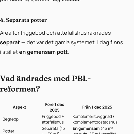
4. Separata potter
Area för friggebod och attefallshus räknades
separat
— det var det gamla systemet. I dag finns
i stället
en gemensam pott
.
Vad ändrades med PBL-
reformen?
Före 1 dec
Aspekt
Från 1 dec 2025
2025
Friggebod +
Komplementbyggnad /
Begrepp
attefallshus
komplementbostadshus
Separata (15
En gemensam
(45 m²
Potter