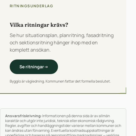
RITNINGSUNDERLAG
Vilka ritningar krävs?
Se hur situationsplan, planritning, fasadritning
och sektionsritning hänger ihop med en
komplett ansökan.
Se ritningar
→
Bygglo är vägledning. Kommunen fattar det formella beslutet.
Ansvarsfriskrivning:
Informationen på denna sida är av allmän
karaktär och utgör inte juridisk, teknisk eller ekonomisk rådgivning.
Regler, avgifter och handläggningstider varierar mellan kommuner och
kan ändras utan förvarning. Eventuella kostnadsuppskattningar är
ungefärliga och baseras på genomsnittliga marknadspriser — verkliga