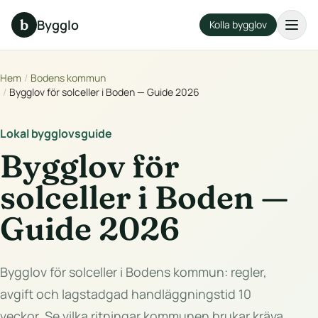
b
Bygglo
Kolla bygglov
Hem
/
Bodens kommun
/
Bygglov för solceller i Boden — Guide 2026
Lokal bygglovsguide
Bygglov för
solceller i Boden —
Guide 2026
Bygglov för solceller i Bodens kommun: regler,
avgift och lagstadgad handläggningstid 10
veckor. Se vilka ritningar kommunen brukar kräva.