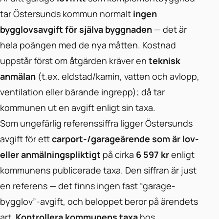
tar Östersunds kommun normalt
ingen
bygglovsavgift för själva byggnaden
— det är
hela poängen med de nya måtten. Kostnad
uppstår först om åtgärden kräver en
teknisk
anmälan
(t.ex. eldstad/kamin, vatten och avlopp,
ventilation eller bärande ingrepp); då tar
kommunen ut en avgift enligt sin taxa.
Som ungefärlig referenssiffra ligger Östersunds
avgift för ett
carport-/garageärende som är lov-
eller anmälningspliktigt
på cirka
6 597 kr
enligt
kommunens publicerade taxa. Den siffran är just
en referens — det finns ingen fast “garage-
bygglov”-avgift, och beloppet beror på ärendets
art.
Kontrollera kommunens taxa
hos