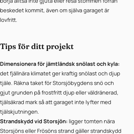
börja alltså inte gjuta eller resa stommen förrän
beskedet kommit, även om själva garaget är
lovfritt.
Tips för ditt projekt
Dimensionera för jämtländsk snölast och kyla:
det fjällnära klimatet ger kraftig snölast och djup
tjäle. Räkna taket för Storsjöbygdens snö och
gjut grunden på frostfritt djup eller väldränerad,
tjälsäkrad mark så att garaget inte lyfter med
tjälskjutningen.
Strandskydd vid Storsjön:
ligger tomten nära
Storsjöns eller Frösöns strand gäller strandskydd