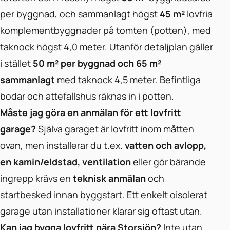
per byggnad, och sammanlagt högst
45 m²
lovfria
komplementbyggnader på tomten (potten), med
taknock högst 4,0 meter. Utanför detaljplan gäller
i stället
50 m² per byggnad och 65 m²
sammanlagt
med taknock 4,5 meter. Befintliga
bodar och attefallshus räknas in i potten.
Måste jag göra en anmälan för ett lovfritt
garage?
Själva garaget är lovfritt inom måtten
ovan, men installerar du t.ex.
vatten och avlopp,
en kamin/eldstad, ventilation
eller gör bärande
ingrepp krävs en
teknisk anmälan
och
startbesked innan byggstart. Ett enkelt oisolerat
garage utan installationer klarar sig oftast utan.
Kan jag bygga lovfritt nära Storsjön?
Inte utan