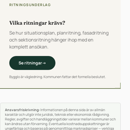
RITNINGSUNDERLAG
Vilka ritningar krävs?
Se hur situationsplan, planritning, fasadritning
och sektionsritning hänger ihop med en
komplett ansökan.
Se ritningar
→
Bygglo är vägledning. Kommunen fattar det formella beslutet.
Ansvarsfriskrivning:
Informationen på denna sida är av allmän
karaktär och utgör inte juridisk, teknisk eller ekonomisk rådgivning.
Regler, avgifter och handläggningstider varierar mellan kommuner och
kan ändras utan förvarning. Eventuella kostnadsuppskattningar är
ungefärliga och baseras på genomsnittliga marknadspriser — verkliga