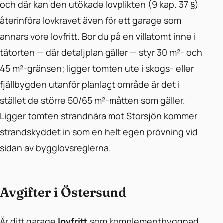
och där kan den utökade lovplikten (9 kap. 37 §)
återinföra lovkravet även för ett garage som
annars vore lovfritt. Bor du på en villatomt inne i
tätorten — där detaljplan gäller — styr 30 m²- och
45 m²-gränsen; ligger tomten ute i skogs- eller
fjällbygden utanför planlagt område är det i
stället de större 50/65 m²-måtten som gäller.
Ligger tomten strandnära mot Storsjön kommer
strandskyddet in som en helt egen prövning vid
sidan av bygglovsreglerna.
Avgifter i Östersund
Är ditt garage
lovfritt
som komplementbyggnad