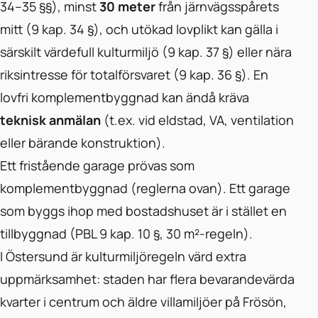
34–35 §§), minst
30 meter
från järnvägsspårets
mitt (9 kap. 34 §), och utökad lovplikt kan gälla i
särskilt värdefull kulturmiljö (9 kap. 37 §) eller nära
riksintresse för totalförsvaret (9 kap. 36 §). En
lovfri komplementbyggnad kan ändå kräva
teknisk anmälan
(t.ex. vid eldstad, VA, ventilation
eller bärande konstruktion).
Ett fristående garage prövas som
komplementbyggnad (reglerna ovan). Ett garage
som byggs ihop med bostadshuset är i stället en
tillbyggnad (PBL 9 kap. 10 §, 30 m²-regeln).
I Östersund är kulturmiljöregeln värd extra
uppmärksamhet: staden har flera bevarandevärda
kvarter i centrum och äldre villamiljöer på Frösön,