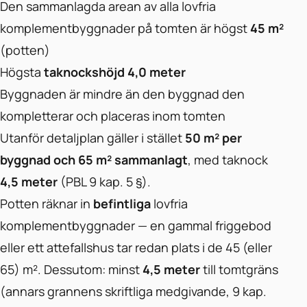
Den sammanlagda arean av alla lovfria
komplementbyggnader på tomten är högst
45 m²
(potten)
Högsta
taknockshöjd 4,0 meter
Byggnaden är mindre än den byggnad den
kompletterar och placeras inom tomten
Utanför detaljplan gäller i stället
50 m² per
byggnad och 65 m² sammanlagt
, med taknock
4,5 meter
(PBL 9 kap. 5 §).
Potten räknar in
befintliga
lovfria
komplementbyggnader — en gammal friggebod
eller ett attefallshus tar redan plats i de 45 (eller
65) m². Dessutom: minst
4,5 meter
till tomtgräns
(annars grannens skriftliga medgivande, 9 kap.