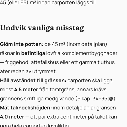
45 (eller 65) m² innan carporten läggs till.
Undvik vanliga misstag
Glöm inte potten:
de 45 m² (inom detaljplan)
räknar in
befintliga
lovfria komplementbyggnader
— friggebod, attefallshus eller ett gammalt uthus
äter redan av utrymmet.
Håll avståndet till gränsen:
carporten ska ligga
minst
4,5 meter
från tomtgräns, annars krävs
grannens skriftliga medgivande (9 kap. 34–35 §§).
Mät taknockshöjden:
inom detaljplan är gränsen
4,0 meter
— ett par extra centimeter på taket kan
göra hela carporten lovpliktig.