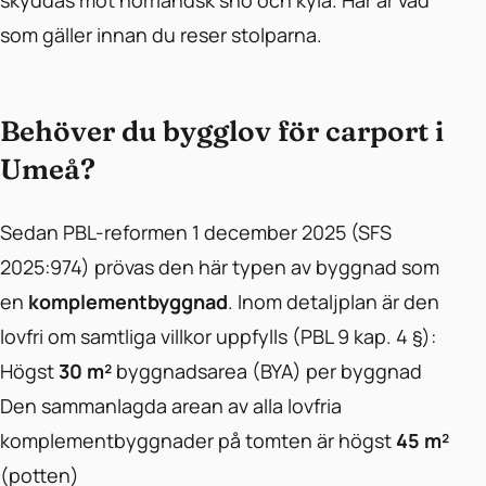
skyddas mot norrländsk snö och kyla. Här är vad
som gäller innan du reser stolparna.
Behöver du bygglov för carport i
Umeå?
Sedan PBL-reformen 1 december 2025 (SFS
2025:974) prövas den här typen av byggnad som
en
komplementbyggnad
. Inom detaljplan är den
lovfri om samtliga villkor uppfylls (PBL 9 kap. 4 §):
Högst
30 m²
byggnadsarea (BYA) per byggnad
Den sammanlagda arean av alla lovfria
komplementbyggnader på tomten är högst
45 m²
(potten)