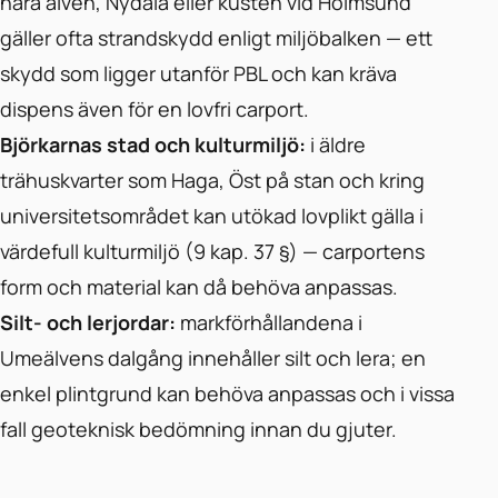
nära älven, Nydala eller kusten vid Holmsund
gäller ofta strandskydd enligt miljöbalken — ett
skydd som ligger utanför PBL och kan kräva
dispens även för en lovfri carport.
Björkarnas stad och kulturmiljö:
i äldre
trähuskvarter som Haga, Öst på stan och kring
universitetsområdet kan utökad lovplikt gälla i
värdefull kulturmiljö (9 kap. 37 §) — carportens
form och material kan då behöva anpassas.
Silt- och lerjordar:
markförhållandena i
Umeälvens dalgång innehåller silt och lera; en
enkel plintgrund kan behöva anpassas och i vissa
fall geoteknisk bedömning innan du gjuter.