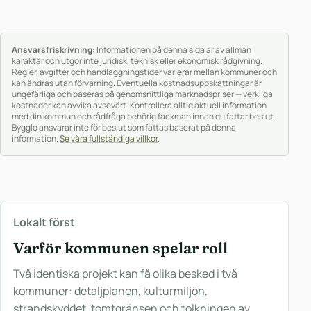
Ansvarsfriskrivning:
Informationen på denna sida är av allmän
karaktär och utgör inte juridisk, teknisk eller ekonomisk rådgivning.
Regler, avgifter och handläggningstider varierar mellan kommuner och
kan ändras utan förvarning. Eventuella kostnadsuppskattningar är
ungefärliga och baseras på genomsnittliga marknadspriser — verkliga
kostnader kan avvika avsevärt. Kontrollera alltid aktuell information
med din kommun och rådfråga behörig fackman innan du fattar beslut.
Bygglo ansvarar inte för beslut som fattas baserat på denna
information.
Se våra fullständiga villkor
.
Lokalt först
Varför kommunen spelar roll
Två identiska projekt kan få olika besked i två
kommuner: detaljplanen, kulturmiljön,
strandskyddet, tomtgränsen och tolkningen av