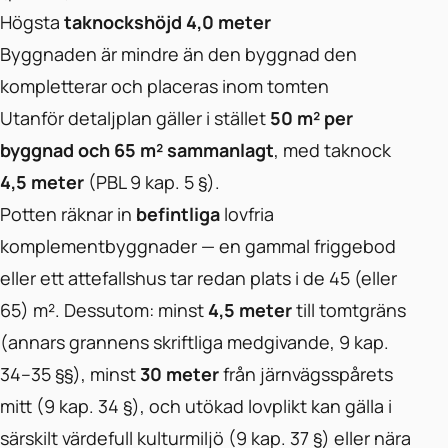
Högsta
taknockshöjd 4,0 meter
Byggnaden är mindre än den byggnad den
kompletterar och placeras inom tomten
Utanför detaljplan gäller i stället
50 m² per
byggnad och 65 m² sammanlagt
, med taknock
4,5 meter
(PBL 9 kap. 5 §).
Potten räknar in
befintliga
lovfria
komplementbyggnader — en gammal friggebod
eller ett attefallshus tar redan plats i de 45 (eller
65) m². Dessutom: minst
4,5 meter
till tomtgräns
(annars grannens skriftliga medgivande, 9 kap.
34–35 §§), minst
30 meter
från järnvägsspårets
mitt (9 kap. 34 §), och utökad lovplikt kan gälla i
särskilt värdefull kulturmiljö (9 kap. 37 §) eller nära