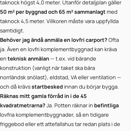
taknock högst 4,0 meter. Utanför detaljplan gäller
50 m² per byggnad och 65 m² sammanlagt
med
taknock 4,5 meter. Villkoren måste vara uppfyllda
samtidigt.
Behöver jag ändå anmäla en lovfri carport?
Ofta
ja. Även en lovfri komplementbyggnad kan kräva
en
teknisk anmälan
— t.ex. vid bärande
konstruktion (vanligt när taket ska bära
norrländsk snölast), eldstad, VA eller ventilation —
och då krävs
startbesked
innan du börjar bygga.
Räknas mitt gamla förråd in i de 45
kvadratmetrarna?
Ja. Potten räknar in
befintliga
lovfria komplementbyggnader, så en tidigare
friggebod eller ett attefallshus tar redan plats i de