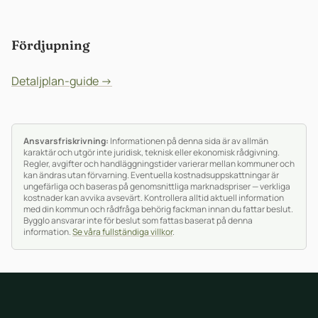
Fördjupning
Detaljplan-guide →
Ansvarsfriskrivning:
Informationen på denna sida är av allmän
karaktär och utgör inte juridisk, teknisk eller ekonomisk rådgivning.
Regler, avgifter och handläggningstider varierar mellan kommuner och
kan ändras utan förvarning. Eventuella kostnadsuppskattningar är
ungefärliga och baseras på genomsnittliga marknadspriser — verkliga
kostnader kan avvika avsevärt. Kontrollera alltid aktuell information
med din kommun och rådfråga behörig fackman innan du fattar beslut.
Bygglo ansvarar inte för beslut som fattas baserat på denna
information.
Se våra fullständiga villkor
.