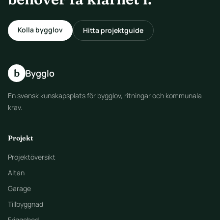
Kolla bygglov
Hitta projektguide
b
Bygglo
En svensk kunskapsplats för bygglov, ritningar och kommunala
krav.
Projekt
Projektöversikt
Altan
Garage
Tillbyggnad
Friggebod