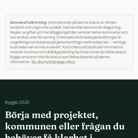
Ansvarsfriskrivning:
Informationen på denna sida är av allmän
karaktär och utgör inte juridisk, teknisk eller ekonomisk rådgivning.
Regler, avgifter och handläggningstider varierar mellan kommuner och
kan ändras utan förvarning. Eventuella kostnadsuppskattningar är
ungefärliga och baseras på genomsnittliga marknadspriser — verkliga
kostnader kan avvika avsevärt. Kontrollera alltid aktuell information
med din kommun och rådfråga behörig fackman innan du fattar beslut.
Bygglo ansvarar inte för beslut som fattas baserat på denna
information.
Se våra fullständiga villkor
.
Bygglo 2026
Börja med projektet,
kommunen eller frågan du
behöver få klarhet i.