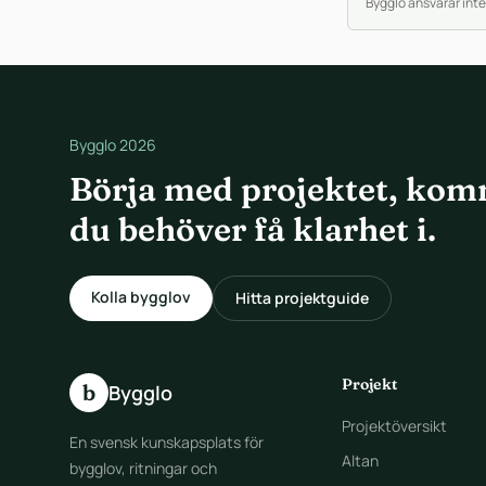
Bygglo ansvarar inte
Bygglo 2026
Börja med projektet, kom
du behöver få klarhet i.
Kolla bygglov
Hitta projektguide
Projekt
b
Bygglo
Projektöversikt
En svensk kunskapsplats för
Altan
bygglov, ritningar och