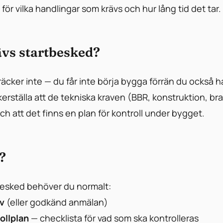
för vilka handlingar som krävs och hur lång tid det tar.
ävs startbesked?
räcker inte — du får inte börja bygga förrän du också h
äkerställa att de tekniska kraven (BBR, konstruktion, b
 att det finns en plan för kontroll under bygget.
?
tbesked behöver du normalt:
ov
(eller godkänd anmälan)
ollplan
— checklista för vad som ska kontrolleras