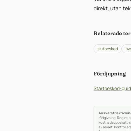
direkt, utan te
Relaterade te
slutbesked
by
Fördjupning
Startbesked-gui
Ansvarsfriskrivnin
rådgivning. Regler, 
kostnadsuppskattnin
avsevärt. Kontroller