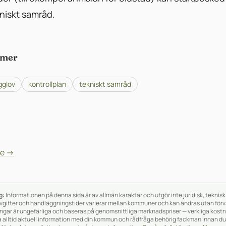
kniskt samråd.
rmer
gglov
kontrollplan
tekniskt samråd
de →
g:
Informationen på denna sida är av allmän karaktär och utgör inte juridisk, teknis
avgifter och handläggningstider varierar mellan kommuner och kan ändras utan förv
gar är ungefärliga och baseras på genomsnittliga marknadspriser — verkliga kostn
a alltid aktuell information med din kommun och rådfråga behörig fackman innan du 