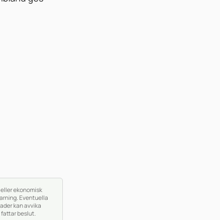
k eller ekonomisk
arning. Eventuella
ader kan avvika
fattar beslut.