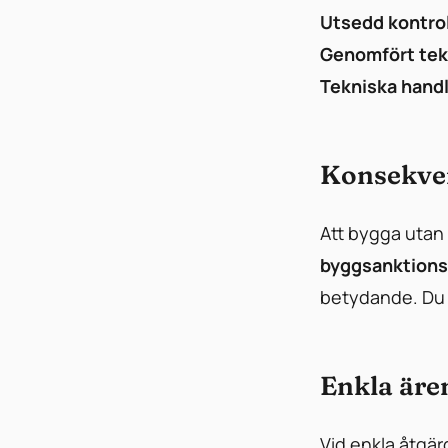
Utsedd kontrol
Genomfört tek
Tekniska handl
Konsekven
Att bygga utan 
byggsanktions
betydande. Du 
Enkla äre
Vid enkla åtgär