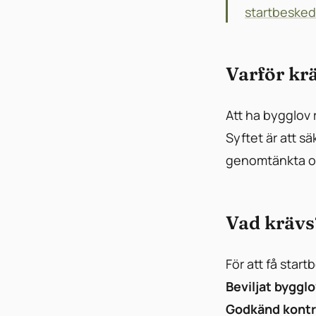
startbesked
Varför kr
Att ha bygglov 
Syftet är att s
genomtänkta och
Vad krävs
För att få star
Beviljat byggl
Godkänd kontr