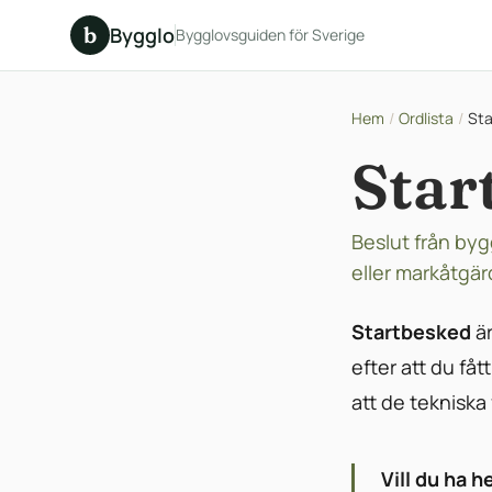
b
Bygglo
Bygglovsguiden för Sverige
Hem
/
Ordlista
/
Sta
Star
Beslut från by
eller markåtgär
Startbesked
är
efter att du få
att de tekniska
Vill du ha h