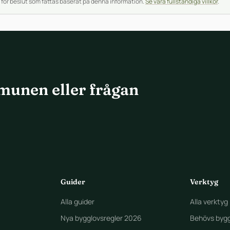
 för beslut som fattas baserat på denna information.
Se våra fullständiga villkor
.
munen eller frågan
Guider
Verktyg
Alla guider
Alla verktyg
Nya bygglovsregler 2026
Behövs bygg