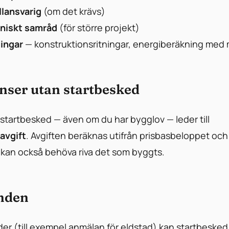
lansvarig
(om det krävs)
niskt samråd
(för större projekt)
ingar
— konstruktionsritningar, energiberäkning med
ser utan startbesked
startbesked — även om du har bygglov — leder till
avgift
. Avgiften beräknas utifrån prisbasbeloppet och 
kan också behöva riva det som byggts.
nden
der (till exempel anmälan för eldstad) kan startbesked