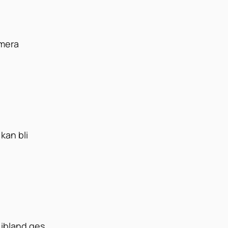
 mera
kan bli
 ibland ges