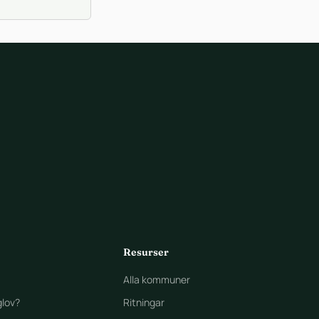
Resurser
Alla kommuner
lov?
Ritningar