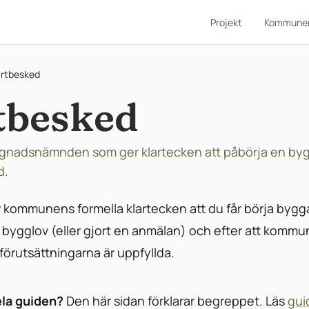
Projekt
Kommune
rtbesked
tbesked
ggnadsnämnden som ger klartecken att påbörja en bygg
d.
 kommunens formella klartecken att du får börja byg
tt bygglov (eller gjort en anmälan) och efter att kom
 förutsättningarna är uppfyllda.
ela guiden?
Den här sidan förklarar begreppet. Läs
gui