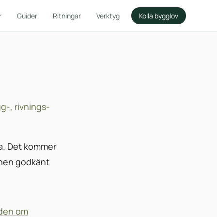
r
Guider
Ritningar
Verktyg
Kolla bygglov
-, rivnings-
ga. Det kommer
munen godkänt
den om