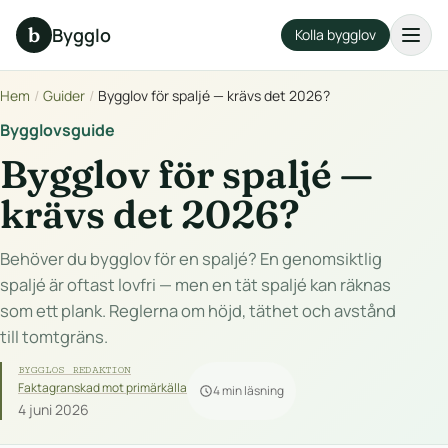
b
Bygglo
Kolla bygglov
Hem
/
Guider
/
Bygglov för spaljé — krävs det 2026?
Bygglovsguide
Bygglov för spaljé —
krävs det 2026?
Behöver du bygglov för en spaljé? En genomsiktlig
spaljé är oftast lovfri — men en tät spaljé kan räknas
som ett plank. Reglerna om höjd, täthet och avstånd
till tomtgräns.
BYGGLOS REDAKTION
Faktagranskad mot primärkälla
4 min läsning
4 juni 2026