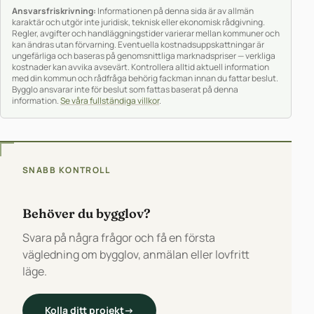
Ansvarsfriskrivning:
Informationen på denna sida är av allmän
karaktär och utgör inte juridisk, teknisk eller ekonomisk rådgivning.
Regler, avgifter och handläggningstider varierar mellan kommuner och
kan ändras utan förvarning. Eventuella kostnadsuppskattningar är
ungefärliga och baseras på genomsnittliga marknadspriser — verkliga
kostnader kan avvika avsevärt. Kontrollera alltid aktuell information
med din kommun och rådfråga behörig fackman innan du fattar beslut.
Bygglo ansvarar inte för beslut som fattas baserat på denna
information.
Se våra fullständiga villkor
.
SNABB KONTROLL
Behöver du bygglov?
Svara på några frågor och få en första
vägledning om bygglov, anmälan eller lovfritt
läge.
Kolla ditt projekt
→