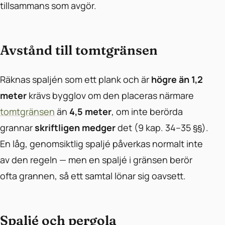
tillsammans som avgör.
Avstånd till tomtgränsen
Räknas spaljén som ett plank och är
högre än 1,2
meter
krävs bygglov om den placeras närmare
tomtgränsen
än
4,5 meter
, om inte berörda
grannar
skriftligen medger
det (9 kap. 34–35 §§).
En låg, genomsiktlig spaljé påverkas normalt inte
av den regeln — men en spaljé i gränsen berör
ofta grannen, så ett samtal lönar sig oavsett.
Spaljé och pergola