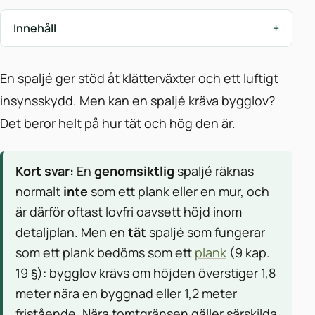
Innehåll
En spaljé ger stöd åt klätterväxter och ett luftigt
insynsskydd. Men kan en spaljé kräva bygglov?
Det beror helt på hur tät och hög den är.
Kort svar:
En
genomsiktlig
spaljé räknas
normalt
inte
som ett plank eller en mur, och
är därför oftast lovfri oavsett höjd inom
detaljplan. Men en
tät
spaljé som fungerar
som ett plank bedöms som ett
plank
(9 kap.
19 §): bygglov krävs om höjden överstiger 1,8
meter nära en byggnad eller 1,2 meter
fristående. Nära tomtgränsen gäller särskilda