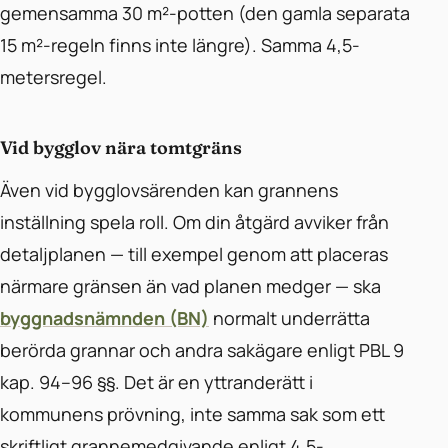
gemensamma 30 m²-potten (den gamla separata
15 m²-regeln finns inte längre). Samma 4,5-
metersregel.
Vid bygglov nära tomtgräns
Även vid bygglovsärenden kan grannens
inställning spela roll. Om din åtgärd avviker från
detaljplanen — till exempel genom att placeras
närmare gränsen än vad planen medger — ska
byggnadsnämnden (BN)
normalt underrätta
berörda grannar och andra sakägare enligt PBL 9
kap. 94–96 §§. Det är en yttranderätt i
kommunens prövning, inte samma sak som ett
skriftligt grannemedgivande enligt 4,5-