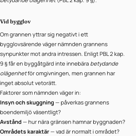
betydande olägenhet
(PBL 2 kap. 9 §).
Vid bygglov
Om grannen yttrar sig negativt i ett
bygglovsärende väger nämnden grannens
synpunkter mot andra intressen. Enligt PBL 2 kap.
9 § får en byggåtgärd inte innebära
betydande
olägenhet
för omgivningen, men grannen har
inget absolut vetorätt.
Faktorer som nämnden väger in:
Insyn och skuggning
— påverkas grannens
boendemiljö väsentligt?
Avstånd
— hur nära gränsen hamnar byggnaden?
Områdets karaktär
— vad är normalt i området?