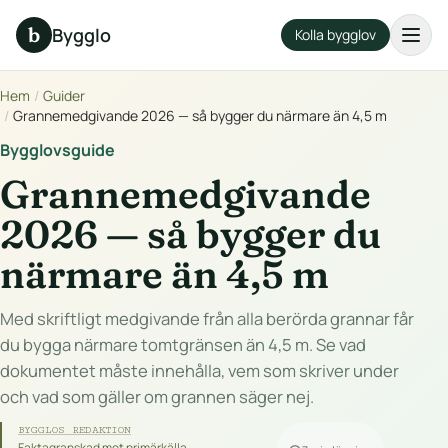
b
Bygglo
Kolla bygglov
Hem
/
Guider
/
Grannemedgivande 2026 — så bygger du närmare än 4,5 m
Bygglovsguide
Grannemedgivande
2026 — så bygger du
närmare än 4,5 m
Med skriftligt medgivande från alla berörda grannar får
du bygga närmare tomtgränsen än 4,5 m. Se vad
dokumentet måste innehålla, vem som skriver under
och vad som gäller om grannen säger nej.
BYGGLOS REDAKTION
Faktagranskad mot primärkälla