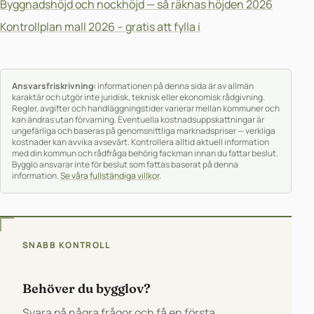
Byggnadshöjd och nockhöjd — så räknas höjden 2026
Kontrollplan mall 2026 – gratis att fylla i
Ansvarsfriskrivning:
Informationen på denna sida är av allmän
karaktär och utgör inte juridisk, teknisk eller ekonomisk rådgivning.
Regler, avgifter och handläggningstider varierar mellan kommuner och
kan ändras utan förvarning. Eventuella kostnadsuppskattningar är
ungefärliga och baseras på genomsnittliga marknadspriser — verkliga
kostnader kan avvika avsevärt. Kontrollera alltid aktuell information
med din kommun och rådfråga behörig fackman innan du fattar beslut.
Bygglo ansvarar inte för beslut som fattas baserat på denna
information.
Se våra fullständiga villkor
.
SNABB KONTROLL
Behöver du bygglov?
Svara på några frågor och få en första