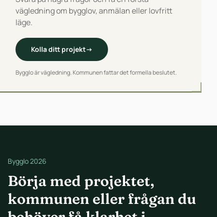
vägledning om bygglov, anmälan eller lovfritt
läge.
Kolla ditt projekt
→
Bygglo är vägledning. Kommunen fattar det formella beslutet.
Bygglo 2026
Börja med projektet,
kommunen eller frågan du
behöver få klarhet i.