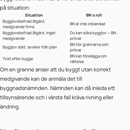
på situation:
Situation
BN:s roll
Bygglovsbefriad åtgärd,
BN är inte inblandad
medgivande finns
Bygglovsbefriad åtgärd, inget
Du kan söka bygglov — BN
medgivande
prövar
BN hör grannarna och
Bygglov sökt, avviker från plan
prövar
BN kan förelägga om
Tvist efter bygge
rättelse
Om en granne anser att du byggt utan korrekt
medgivande kan de anmäla det till
byggnadsnämnden. Nämnden kan då inleda ett
tillsynsärende och i värsta fall kräva rivning eller
ändring.