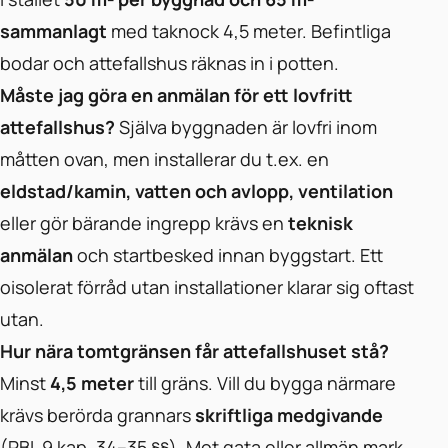
sammanlagt
med taknock 4,5 meter. Befintliga
bodar och attefallshus räknas in i potten.
Måste jag göra en anmälan för ett lovfritt
attefallshus?
Själva byggnaden är lovfri inom
måtten ovan, men installerar du t.ex. en
eldstad/kamin, vatten och avlopp, ventilation
eller gör bärande ingrepp krävs en
teknisk
anmälan
och startbesked innan byggstart. Ett
oisolerat förråd utan installationer klarar sig oftast
utan.
Hur nära tomtgränsen får attefallshuset stå?
Minst
4,5 meter
till gräns. Vill du bygga närmare
krävs berörda grannars
skriftliga medgivande
(PBL 9 kap. 34–35 §§). Mot gata eller allmän mark