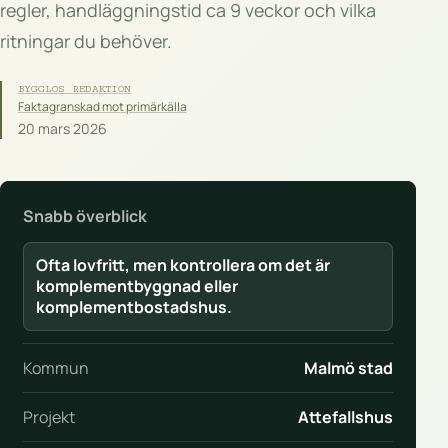
regler, handläggningstid ca 9 veckor och vilka
ritningar du behöver.
BYGGLOS REDAKTION
Faktagranskad mot primärkälla
20 mars 2026
Snabb överblick
Ofta lovfritt, men kontrollera om det är
komplementbyggnad eller
komplementbostadshus.
Kommun
Malmö stad
Projekt
Attefallshus