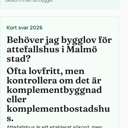
beslut innan du bygger.
Kort svar 2026
Behöver jag bygglov för
attefallshus i Malmö
stad?
Ofta lovfritt, men
kontrollera om det är
komplementbyggnad
eller
komplementbostadshu
s.
Attefallshus är ett etablerat sökord, men