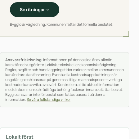
Se ritningar
→
Bygglo är vägledning. Kommunen fattar det formella beslutet.
Ansvarsfriskrivning:
Informationen på denna sida är av allmän
karaktär och utgör inte juridisk, teknisk eller ekonomisk rådgivning.
Regler, avgifter och handläggningstider varierar mellan kommuner och
kan ändras utan förvarning. Eventuella kostnadsuppskattningar är
ungefärliga och baseras på genomsnittliga marknadspriser — verkliga
kostnader kan avvika avsevärt. Kontrollera alltid aktuell information
med din kommun och rådfråga behörig fackman innan du fattar beslut.
Bygglo ansvarar inte för beslut som fattas baserat på denna
information.
Se våra fullständiga villkor
.
Lokalt först