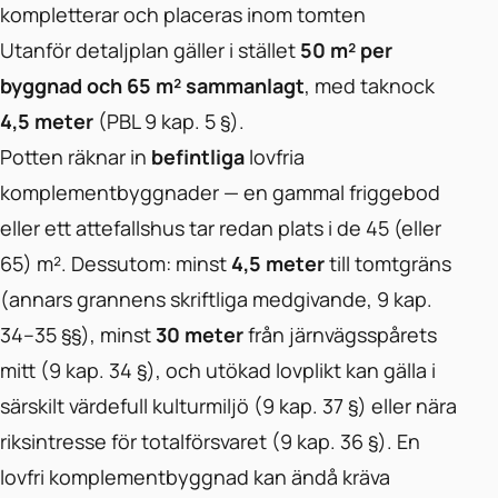
kompletterar och placeras inom tomten
Utanför detaljplan gäller i stället
50 m² per
byggnad och 65 m² sammanlagt
, med taknock
4,5 meter
(PBL 9 kap. 5 §).
Potten räknar in
befintliga
lovfria
komplementbyggnader — en gammal friggebod
eller ett attefallshus tar redan plats i de 45 (eller
65) m². Dessutom: minst
4,5 meter
till tomtgräns
(annars grannens skriftliga medgivande, 9 kap.
34–35 §§), minst
30 meter
från järnvägsspårets
mitt (9 kap. 34 §), och utökad lovplikt kan gälla i
särskilt värdefull kulturmiljö (9 kap. 37 §) eller nära
riksintresse för totalförsvaret (9 kap. 36 §). En
lovfri komplementbyggnad kan ändå kräva