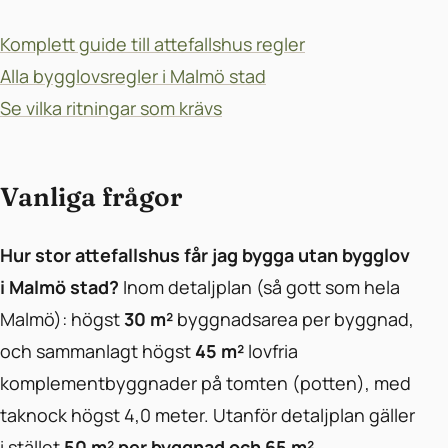
Komplett guide till attefallshus regler
Alla bygglovsregler i Malmö stad
Se vilka ritningar som krävs
Vanliga frågor
Hur stor attefallshus får jag bygga utan bygglov
i Malmö stad?
Inom detaljplan (så gott som hela
Malmö): högst
30 m²
byggnadsarea per byggnad,
och sammanlagt högst
45 m²
lovfria
komplementbyggnader på tomten (potten), med
taknock högst 4,0 meter. Utanför detaljplan gäller
i stället
50 m² per byggnad och 65 m²