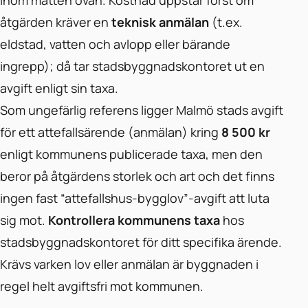
inom måtten ovan. Kostnad uppstår först om
åtgärden kräver en
teknisk anmälan
(t.ex.
eldstad, vatten och avlopp eller bärande
ingrepp); då tar stadsbyggnadskontoret ut en
avgift enligt sin taxa.
Som ungefärlig referens ligger Malmö stads avgift
för ett attefallsärende (anmälan) kring
8 500 kr
enligt kommunens publicerade taxa, men den
beror på åtgärdens storlek och art och det finns
ingen fast “attefallshus-bygglov”-avgift att luta
sig mot.
Kontrollera kommunens taxa
hos
stadsbyggnadskontoret för ditt specifika ärende.
Krävs varken lov eller anmälan är byggnaden i
regel helt avgiftsfri mot kommunen.