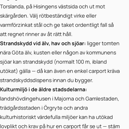
Torslanda, på Hisingens västsida och ut mot
skärgården. Välj rötbeständigt virke eller
varmförzinkat stål och ge taket ordentligt fall så
att regnet rinner av åt rätt håll.
Strandskydd vid älv, hav och sjöar:
ligger tomten
nära Göta älv, kusten eller någon av kommunens
sjöar kan strandskydd (normalt 100 m, ibland
utökat) gälla — då kan även en enkel carport kräva
strandskyddsdispens innan du bygger.
Kulturmiljö i de äldre stadsdelarna:
landshövdingehusen i Majorna och Gamlestaden,
trädgårdsstaden i Örgryte och andra
kulturhistoriskt värdefulla miljöer kan ha utökad
lovplikt och krav på hur en carport får se ut — stäm