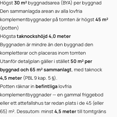
Högst
30 m²
byggnadsarea (BYA) per byggnad
Den sammanlagda arean av alla lovfria
komplementbyggnader på tomten är högst
45 m²
(potten)
Högsta
taknockshöjd 4,0 meter
Byggnaden är mindre än den byggnad den
kompletterar och placeras inom tomten
Utanför detaljplan gäller i stället
50 m² per
byggnad och 65 m² sammanlagt
, med taknock
4,5 meter
(PBL 9 kap. 5 §).
Potten räknar in
befintliga
lovfria
komplementbyggnader — en gammal friggebod
eller ett attefallshus tar redan plats i de 45 (eller
65) m². Dessutom: minst
4,5 meter
till tomtgräns