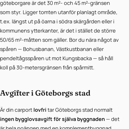
göteborgare är det 30 m²- och 45 m²-gränsen
som styr. Ligger tomten utanför planlagt område,
t.ex. längst ut på öarna i södra skärgården eller i
kommunens ytterkanter, är det i stället de större
50/65 m²-måtten som gäller. Bor du nära något av
spåren — Bohusbanan, Västkustbanan eller
pendeltågsspåren ut mot Kungsbacka — så håll
koll på 30-metersgränsen från spårmitt.
Avgifter i Göteborgs stad
Är din carport
lovfri
tar Göteborgs stad normalt
ingen bygglovsavgift för själva byggnaden
— det
är hela poängen med en komplementbyggnad