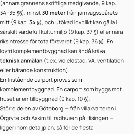
(annars grannens skriftliga medgivande, 9 kap.
34–35 §§), minst
30 meter
från järnvägsspårets
mitt (9 kap. 34 §), och utökad lovplikt kan gälla i
särskilt värdefull kulturmiljö (9 kap. 37 §) eller nära
riksintresse för totalförsvaret (9 kap. 36 §). En
lovfri komplementbyggnad kan ändå kräva
teknisk anmälan
(t.ex. vid eldstad, VA, ventilation
eller bärande konstruktion).
En fristående carport prövas som
komplementbyggnad. En carport som byggs mot
huset är en tillbyggnad (9 kap. 10 §).
Större delen av Göteborg — från villakvarteren i
Örgryte och Askim till radhusen på Hisingen —
ligger inom detaljplan, så för de flesta