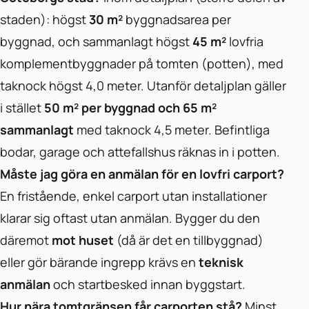
staden): högst
30 m²
byggnadsarea per
byggnad, och sammanlagt högst
45 m²
lovfria
komplementbyggnader på tomten (potten), med
taknock högst 4,0 meter. Utanför detaljplan gäller
i stället
50 m² per byggnad och 65 m²
sammanlagt
med taknock 4,5 meter. Befintliga
bodar, garage och attefallshus räknas in i potten.
Måste jag göra en anmälan för en lovfri carport?
En fristående, enkel carport utan installationer
klarar sig oftast utan anmälan. Bygger du den
däremot
mot huset
(då är det en tillbyggnad)
eller gör bärande ingrepp krävs en
teknisk
anmälan
och startbesked innan byggstart.
Hur nära tomtgränsen får carporten stå?
Minst