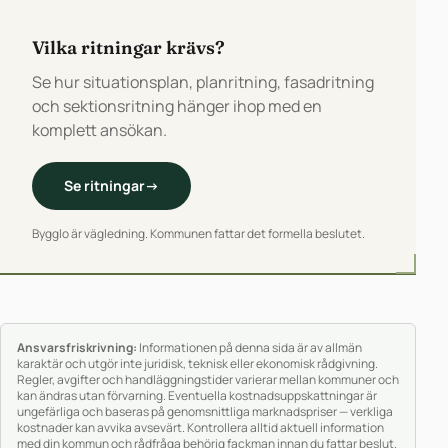
Vilka ritningar krävs?
Se hur situationsplan, planritning, fasadritning
och sektionsritning hänger ihop med en
komplett ansökan.
Se ritningar
→
Bygglo är vägledning. Kommunen fattar det formella beslutet.
Ansvarsfriskrivning:
Informationen på denna sida är av allmän
karaktär och utgör inte juridisk, teknisk eller ekonomisk rådgivning.
Regler, avgifter och handläggningstider varierar mellan kommuner och
kan ändras utan förvarning. Eventuella kostnadsuppskattningar är
ungefärliga och baseras på genomsnittliga marknadspriser — verkliga
kostnader kan avvika avsevärt. Kontrollera alltid aktuell information
med din kommun och rådfråga behörig fackman innan du fattar beslut.