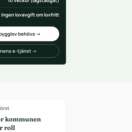
10 veckor (lagstadgat)
Ingen lovavgift om lovfritt
 bygglov behövs →
ens e-tjänst →
först
ör kommunen
r roll