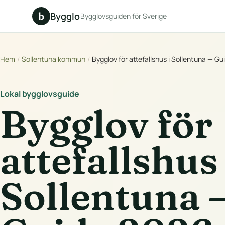
b
Bygglo
Bygglovsguiden för Sverige
Hem
/
Sollentuna kommun
/
Bygglov för attefallshus i Sollentuna — G
Lokal bygglovsguide
Bygglov för
attefallshus 
Sollentuna 