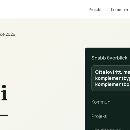
Projekt
Kommune
uide 2026
Snabb överblick
Ofta lovfritt, m
komplementbyg
i
komplementbo
Kommun
—
Projekt