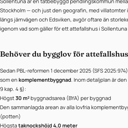
Sollentuna är en tätbebyggd pendlingskommun mella
Stockholm — och just den geografin, med villatomter i
längs järnvägen och Edsviken, avgör oftare än storleke
igenom vad som gäller för ett attefallshus i Sollentu
Behöver du bygglov för attefallshus
Sedan PBL-reformen 1 december 2025 (SFS 2025:974)
som en
komplementbyggnad
. Inom detaljplan är den 
9 kap. 4 §):
Högst
30 m²
byggnadsarea (BYA) per byggnad
Den sammanlagda arean av alla lovfria komplementb
(potten)
Högsta
taknockshöjd 4,0 meter