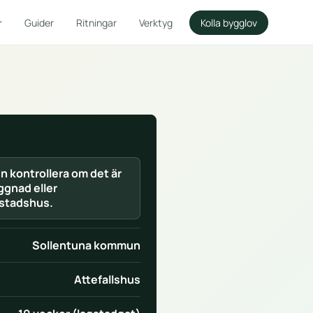
r
Guider
Ritningar
Verktyg
Kolla bygglov
en kontrollera om det är
gnad eller
stadshus.
Sollentuna kommun
Attefallshus