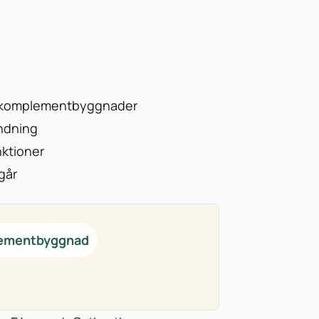
ga komplementbyggnader
ändning
ktioner
går
lementbyggnad