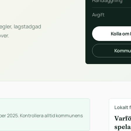
Handläggning
Avgift
egler, lagstadgad
Kolla om
ver.
Kommun
Lokalt 
ber 2025. Kontrollera alltid kommunens
Varf
spela