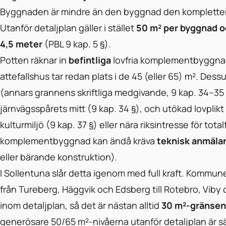
Byggnaden är mindre än den byggnad den kompletter
Utanför detaljplan gäller i stället
50 m² per byggnad 
4,5 meter
(PBL 9 kap. 5 §).
Potten räknar in
befintliga
lovfria komplementbyggnad
attefallshus tar redan plats i de 45 (eller 65) m². Des
(annars grannens skriftliga medgivande, 9 kap. 34–35
järnvägsspårets mitt (9 kap. 34 §), och utökad lovplikt k
kulturmiljö (9 kap. 37 §) eller nära riksintresse för total
komplementbyggnad kan ändå kräva
teknisk anmäla
eller bärande konstruktion).
I Sollentuna slår detta igenom med full kraft. Kommun
från Tureberg, Häggvik och Edsberg till Rotebro, Viby
inom detaljplan, så det är nästan alltid
30 m²-gränsen
generösare 50/65 m²-nivåerna utanför detaljplan är sä