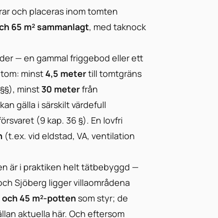
ar och placeras inom tomten
och 65 m² sammanlagt
, med taknock
er — en gammal friggebod eller ett
sutom: minst
4,5 meter
till tomtgräns
 §§), minst
30 meter
från
an gälla i särskilt värdefull
försvaret (9 kap. 36 §). En lovfri
n
(t.ex. vid eldstad, VA, ventilation
en är i praktiken helt tätbebyggd —
 och Sjöberg ligger villaområdena
 och 45 m²-potten
som styr; de
llan aktuella här. Och eftersom