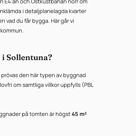
n E4:an och Ostkustbanan norr om
nklämda i detaljplanelagda kvarter
n vad du får bygga. Här går vi
na kommun.
 i Sollentuna?
 prövas den här typen av byggnad
lovfri om samtliga villkor uppfylls (PBL
yggnader på tomten är högst
45 m²