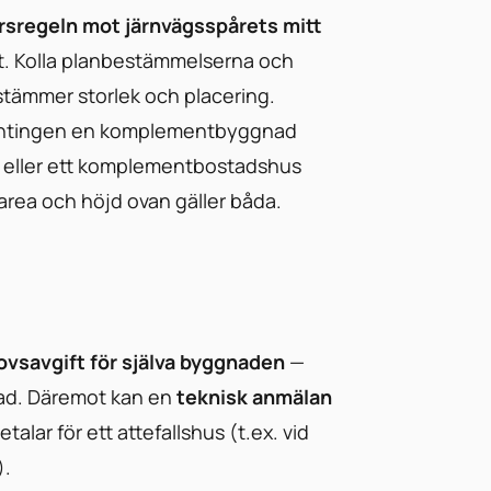
sregeln mot järnvägsspårets mitt
et. Kolla planbestämmelserna och
estämmer storlek och placering.
n antingen en komplementbyggnad
) eller ett komplementbostadshus
area och höjd ovan gäller båda.
ovsavgift för själva byggnaden
—
ad. Däremot kan en
teknisk anmälan
alar för ett attefallshus (t.ex. vid
).