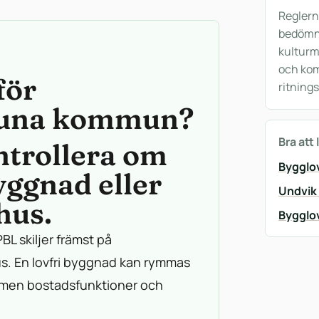
Reglern
bedömni
kulturm
och ko
för
ritnings
entuna kommun?
Bra att 
ntrollera om
Bygglo
ggnad eller
Undvik
hus.
Bygglo
BL skiljer främst på
 En lovfri byggnad kan rymmas
, men bostadsfunktioner och