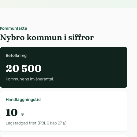
Kommunfakta
Nybro kommun i siffror
Befolkning
20 500
Kommunens invånarantal.
Handläggningstid
10
v
Lagstadgad frist (PBL 9 kap 27 §)