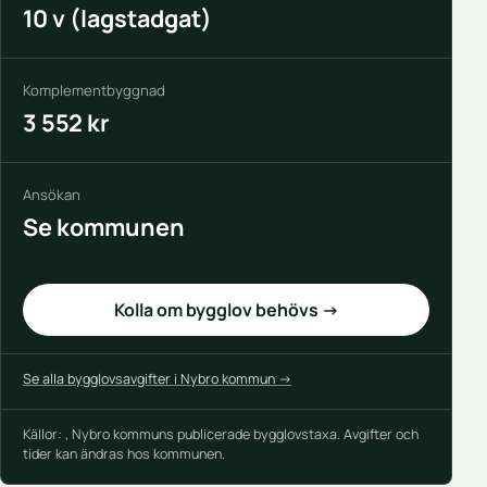
10 v (lagstadgat)
Komplementbyggnad
3 552 kr
Ansökan
Se kommunen
Kolla om bygglov behövs →
Se alla bygglovsavgifter i Nybro kommun →
Källor: , Nybro kommuns publicerade bygglovstaxa. Avgifter och
tider kan ändras hos kommunen.