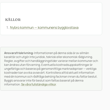
KÄLLOR
Nybro kommun — kommunens bygglovstaxa
Ansvarsfriskrivning:
Informationen på denna sida är av allmän
karaktär och utgör inte juridisk, teknisk eller ekonomisk rådgivning.
Regler, avgifter och handläggningstider varierar mellan kommuner och
kan ändras utan förvarning. Eventuella kostnadsuppskattningar är
ungefärliga och baseras på genomsnittliga marknadspriser — verkliga
kostnader kan avvika avsevärt. Kontrollera alltid aktuell information
med din kommun och rådfråga behörig fackman innan du fattar beslut.
Bygglo ansvarar inte för beslut som fattas baserat på denna
information.
Se våra fullständiga villkor
.