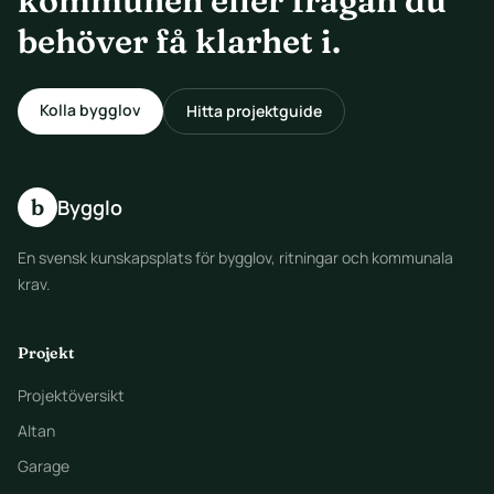
kommunen eller frågan du
behöver få klarhet i.
Kolla bygglov
Hitta projektguide
b
Bygglo
En svensk kunskapsplats för bygglov, ritningar och kommunala
krav.
Projekt
Projektöversikt
Altan
Garage