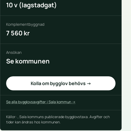
10 v (lagstadgat)
Komplementbyggnad
7 560 kr
Ansökan
Se kommunen
Kolla om bygglov behövs →
Se alla bygglovsavgifter i Sala kommun →
Källor: , Sala kommuns publicerade bygglovstaxa. Avgifter och
tider kan ändras hos kommunen.