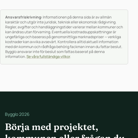
Ansvarsfriskrivning:
Informationen på denna sida är av allmän
karaktär och utgör inte juridisk, teknisk eller ekonomisk rådgivning.
Regler, avgifter och handläggningstider varierar mellan kommuner och
kan ändras utan förvarning. Eventuella kostnadsuppskattningar är
ungefärliga och baseras på genomsnittliga marknadspriser — verkliga
kostnader kan avvika avsevärt. Kontrollera alltid aktuell information
med din kommun och rådfråga behörig fackman innan du fattar beslut.
Bygglo ansvarar inte för beslut som fattas baserat på denna
information.
Se våra fullständiga villkor
.
Bygglo 2026
Börja med projektet,