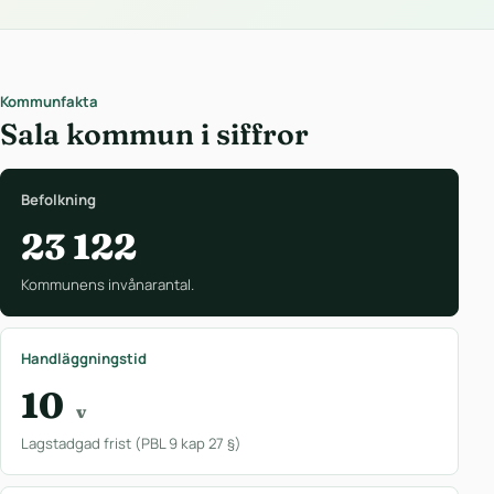
Kommunfakta
Sala kommun i siffror
Befolkning
23 122
Kommunens invånarantal.
Handläggningstid
10
v
Lagstadgad frist (PBL 9 kap 27 §)