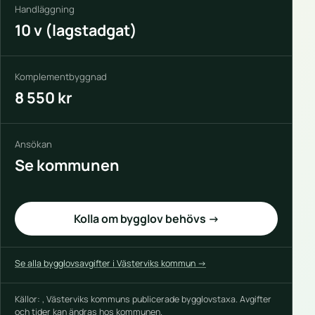
Handläggning
10 v (lagstadgat)
Komplementbyggnad
8 550 kr
Ansökan
Se kommunen
Kolla om bygglov behövs →
Se alla bygglovsavgifter i Västerviks kommun →
Källor: , Västerviks kommuns publicerade bygglovstaxa. Avgifter
och tider kan ändras hos kommunen.