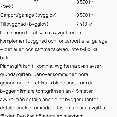
~8 550 kr
krävs)
Carport/garage (bygglov)
~8 550 kr
Tillbyggnad (bygglov)
~7 410 kr
Kommunen tar ut samma avgift för en
komplementbyggnad och för carport eller garage
— det är en och samma taxerad, inte två olika
belopp.
Planavgift kan tillkomma. Avgifterna ovan avser
grundavgiften. Behöver kommunen höra
grannarna — vilket krävs bland annat om du
bygger närmare tomtgränsen än 4,5 meter,
avviker från detaljplanen eller bygger utanför
detaljplanelagt område — tas en separat avgift ut
för det. Den kan höja totalen märkbart.