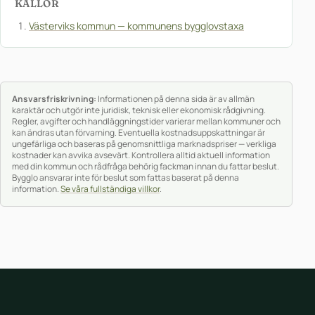
KÄLLOR
Västerviks kommun — kommunens bygglovstaxa
Ansvarsfriskrivning:
Informationen på denna sida är av allmän
karaktär och utgör inte juridisk, teknisk eller ekonomisk rådgivning.
Regler, avgifter och handläggningstider varierar mellan kommuner och
kan ändras utan förvarning. Eventuella kostnadsuppskattningar är
ungefärliga och baseras på genomsnittliga marknadspriser — verkliga
kostnader kan avvika avsevärt. Kontrollera alltid aktuell information
med din kommun och rådfråga behörig fackman innan du fattar beslut.
Bygglo ansvarar inte för beslut som fattas baserat på denna
information.
Se våra fullständiga villkor
.