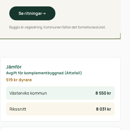
Se ritningar
→
Bygglo är vägledning. Kommunen fattar det formella beslutet.
Jämför
Avgift för komplementbyggnad (Attefall)
519 kr dyrare
Västerviks kommun
8 550 kr
Rikssnitt
8 031 kr