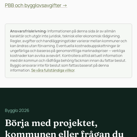
PBB och bygglovsavgifter →
Ansvarsfriskrivning:
Informationen på denna sida är av allmän
karaktär och utgör inte juridisk, teknisk eller ekonomisk rådgivning.
Regler, avgifter och handläggningstider varierar mellan kommuner och
kan ändras utan förvarning. Eventuella kostnadsuppskattningar är
ungefärliga och baseras på genomsnittliga marknadspriser — verkliga
kostnader kan avvika avsevärt. Kontrollera alltid aktuell information
med din kommun och rådfråga behörig fackman innan du fattar beslut.
Bygglo ansvarar inte för beslut som fattas baserat på denna
information.
Se våra fullständiga villkor
.
Bygglo 2026
Börja med projektet,
kommunen eller frågan du