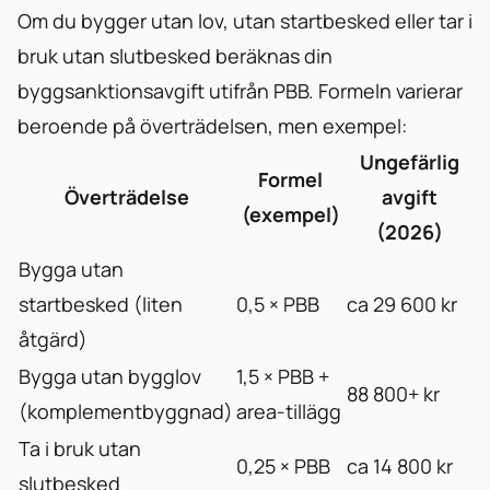
Om du bygger utan lov, utan startbesked eller tar i
bruk utan slutbesked beräknas din
byggsanktionsavgift utifrån PBB. Formeln varierar
beroende på överträdelsen, men exempel:
Ungefärlig
Formel
Överträdelse
avgift
(exempel)
(2026)
Bygga utan
startbesked (liten
0,5 × PBB
ca 29 600 kr
åtgärd)
Bygga utan bygglov
1,5 × PBB +
88 800+ kr
(komplementbyggnad)
area-tillägg
Ta i bruk utan
0,25 × PBB
ca 14 800 kr
slutbesked