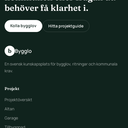
behöver få klarhet i.
Kolla bygglov
Hitta projektguide
b
Bygglo
En svensk kunskapsplats för bygglov, ritningar och kommunala
krav.
Projekt
Projektöversikt
Altan
Garage
Tillbyggnad