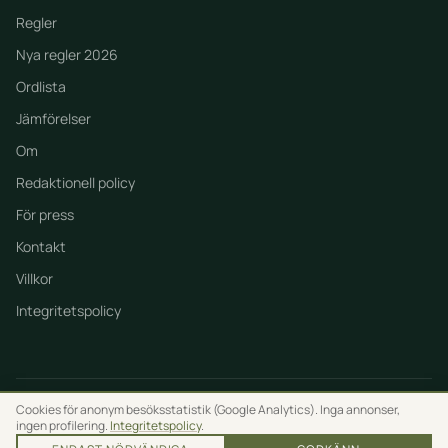
Regler
Nya regler 2026
Ordlista
Jämförelser
Om
Redaktionell policy
För press
Kontakt
Villkor
Integritetspolicy
Cookies för anonym besöksstatistik (Google Analytics). Inga annonser,
© 2026 Bygglo. Alla rättigheter förbehållna.
ingen profilering.
Integritetspolicy
.
Vägledning, inte myndighetsbeslut.