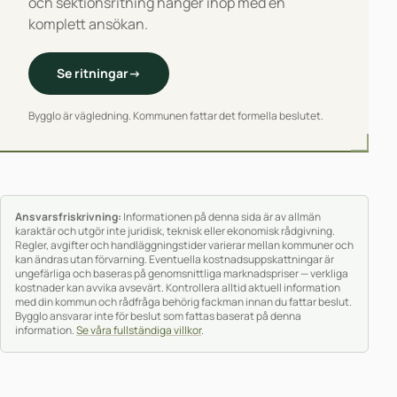
och sektionsritning hänger ihop med en
komplett ansökan.
Se ritningar
→
Bygglo är vägledning. Kommunen fattar det formella beslutet.
Ansvarsfriskrivning:
Informationen på denna sida är av allmän
karaktär och utgör inte juridisk, teknisk eller ekonomisk rådgivning.
Regler, avgifter och handläggningstider varierar mellan kommuner och
kan ändras utan förvarning. Eventuella kostnadsuppskattningar är
ungefärliga och baseras på genomsnittliga marknadspriser — verkliga
kostnader kan avvika avsevärt. Kontrollera alltid aktuell information
med din kommun och rådfråga behörig fackman innan du fattar beslut.
Bygglo ansvarar inte för beslut som fattas baserat på denna
information.
Se våra fullständiga villkor
.