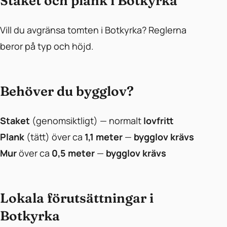
Staket och plank i Botkyrka
Vill du avgränsa tomten i Botkyrka? Reglerna
beror på typ och höjd.
Behöver du bygglov?
Staket
(genomsiktligt) — normalt
lovfritt
Plank
(tätt) över ca
1,1 meter
—
bygglov krävs
Mur
över ca
0,5 meter
—
bygglov krävs
Lokala förutsättningar i
Botkyrka