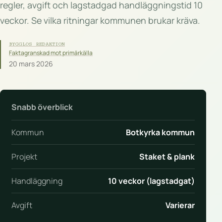
regler, avgift och lagstadgad handläggningstid 10
veckor. Se vilka ritningar kommunen brukar kräva.
BYGGLOS REDAKTION
Faktagranskad mot primärkälla
20 mars 2026
Snabb överblick
Kommun
Botkyrka kommun
Projekt
Staket & plank
Handläggning
10 veckor (lagstadgat)
Avgift
Varierar