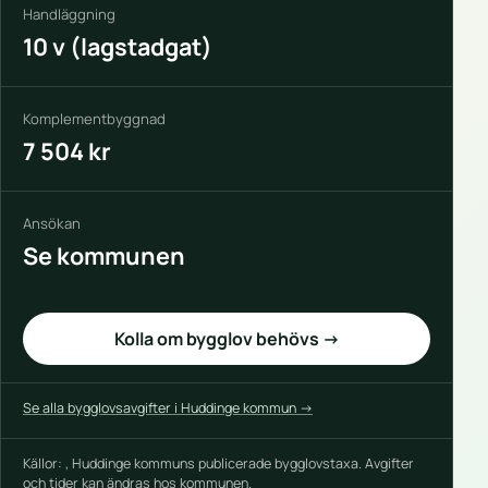
Handläggning
10 v (lagstadgat)
Komplementbyggnad
7 504 kr
Ansökan
Se kommunen
Kolla om bygglov behövs →
Se alla bygglovsavgifter i Huddinge kommun →
Källor: , Huddinge kommuns publicerade bygglovstaxa. Avgifter
och tider kan ändras hos kommunen.