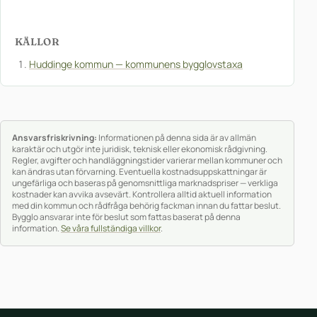
KÄLLOR
Huddinge kommun — kommunens bygglovstaxa
Ansvarsfriskrivning:
Informationen på denna sida är av allmän
karaktär och utgör inte juridisk, teknisk eller ekonomisk rådgivning.
Regler, avgifter och handläggningstider varierar mellan kommuner och
kan ändras utan förvarning. Eventuella kostnadsuppskattningar är
ungefärliga och baseras på genomsnittliga marknadspriser — verkliga
kostnader kan avvika avsevärt. Kontrollera alltid aktuell information
med din kommun och rådfråga behörig fackman innan du fattar beslut.
Bygglo ansvarar inte för beslut som fattas baserat på denna
information.
Se våra fullständiga villkor
.